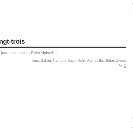
ngt-trois
/
journal quotidien
/
Rétro Alphaville
Tags:
Bakou
,
Nathalie Baye
,
Rétro Alphaville
,
Stefan Zweig
2