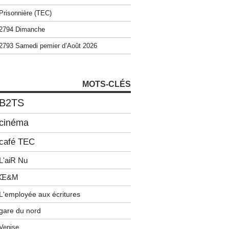
Prisonnière (TEC)
2794 Dimanche
2793 Samedi pemier d’Août 2026
MOTS-CLÉS
B2TS
cinéma
café TEC
L'aiR Nu
Œ&M
L'employée aux écritures
gare du nord
Venise