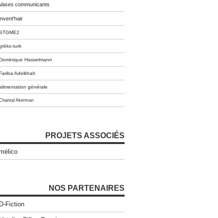
Vases communicants
invent'hair
STGME2
gréko-turk
Dominique Hasselmann
Fariba Adelkhah
alimentation générale
Chantal Akerman
PROJETS ASSOCIÉS
mélico
NOS PARTENAIRES
D-Fiction