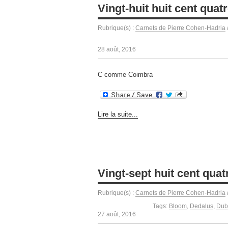
Vingt-huit huit cent quat
Rubrique(s) :
Carnets de Pierre Cohen-Hadria
28 août, 2016
C comme Coimbra
Lire la suite...
Vingt-sept huit cent quat
Rubrique(s) :
Carnets de Pierre Cohen-Hadria
Tags:
Bloom
,
Dedalus
,
Dub
27 août, 2016