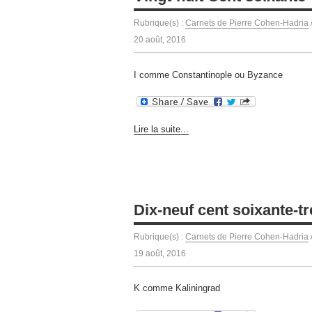
Rubrique(s) :
Carnets de Pierre Cohen-Hadria
20 août, 2016
I comme Constantinople ou Byzance
Lire la suite...
Dix-neuf cent soixante-tr
Rubrique(s) :
Carnets de Pierre Cohen-Hadria
19 août, 2016
K comme Kaliningrad