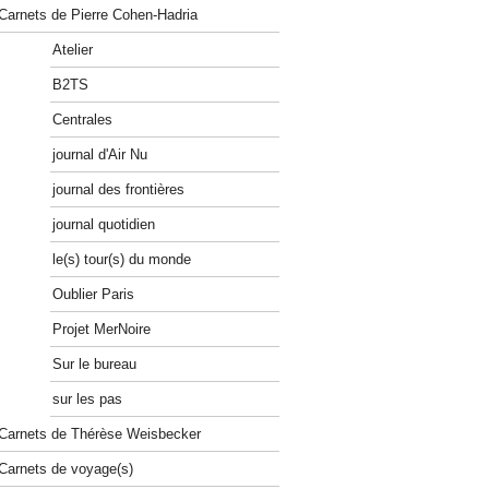
Carnets de Pierre Cohen-Hadria
Atelier
B2TS
Centrales
journal d'Air Nu
journal des frontières
journal quotidien
le(s) tour(s) du monde
Oublier Paris
Projet MerNoire
Sur le bureau
sur les pas
Carnets de Thérèse Weisbecker
Carnets de voyage(s)