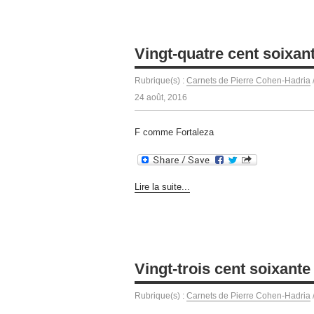
Vingt-quatre cent soixant
Rubrique(s) :
Carnets de Pierre Cohen-Hadria
24 août, 2016
F comme Fortaleza
Lire la suite...
Vingt-trois cent soixante
Rubrique(s) :
Carnets de Pierre Cohen-Hadria