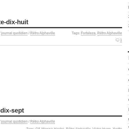
e-dix-huit
/
journal quotidien
/
Rétro Alphaville
Tags:
Fortaleza
,
Rétro Alphaville
1
 dix-sept
/
journal quotidien
/
Rétro Alphaville
Tags:
Gif
,
Maryse Hache
,
Rétro Alphaville
,
Victor Hugo
,
Yvette