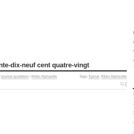
nte-dix-neuf cent quatre-vingt
/
journal quotidien
/
Rétro Alphaville
Tags:
Epinal
,
Rétro Alphaville
2