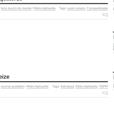
/
le(s) tour(s) du monde
/
Rétro Alphaville
Tags:
avion solaire
,
Constantinople
2
eize
/
journal quotidien
/
Rétro Alphaville
Tags:
Kalingrad
,
Rétro Alphaville
,
TNPPI
2