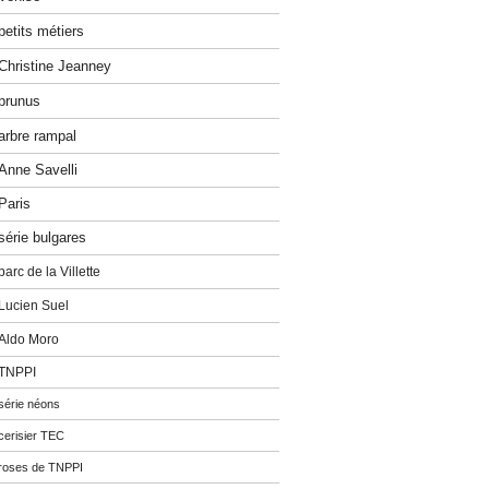
petits métiers
Christine Jeanney
prunus
arbre rampal
Anne Savelli
Paris
série bulgares
parc de la Villette
Lucien Suel
Aldo Moro
TNPPI
série néons
cerisier TEC
roses de TNPPI