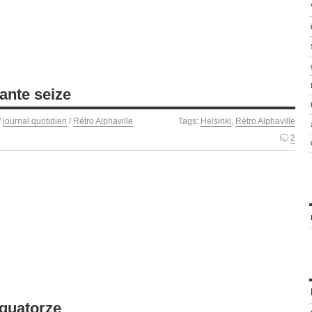
ante seize
/
journal quotidien
/
Rétro Alphaville
Tags:
Helsinki
,
Rétro Alphaville
2
-quatorze