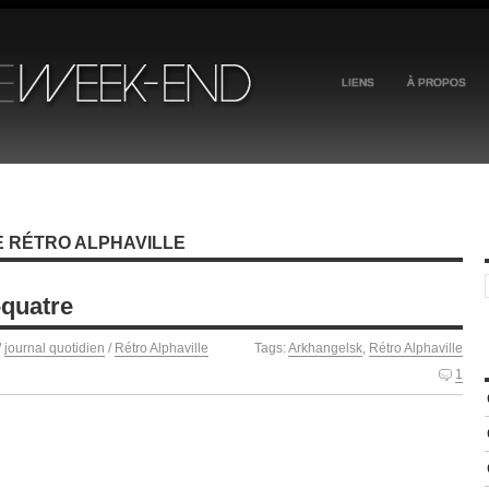
LIENS
À PROPOS
E RÉTRO ALPHAVILLE
-quatre
/
journal quotidien
/
Rétro Alphaville
Tags:
Arkhangelsk
,
Rétro Alphaville
1