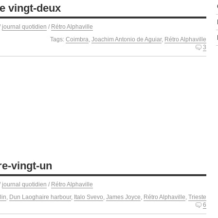
re vingt-deux
/
journal quotidien
/
Rétro Alphaville
Tags:
Coimbra
,
Joachim Antonio de Aguiar
,
Rétro Alphaville
3
re-vingt-un
/
journal quotidien
/
Rétro Alphaville
lin
,
Dun Laoghaire harbour
,
Italo Svevo
,
James Joyce
,
Rétro Alphaville
,
Trieste
6