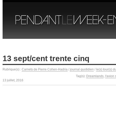
13 sept/cent trente cinq
Rubrique(s) :
Carnets de Pierre Cohen-Hadria
/
journal quotidien
/
le(s) tour(s) 
Tag(s):
Dreamlands
,
l'avion 
13 juillet, 2016