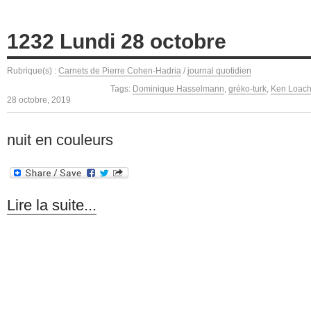
1232 Lundi 28 octobre
Rubrique(s) :
Carnets de Pierre Cohen-Hadria
/
journal quotidien
Tags:
Dominique Hasselmann
,
gréko-turk
,
Ken Loac
28 octobre, 2019
nuit en couleurs
Lire la suite...