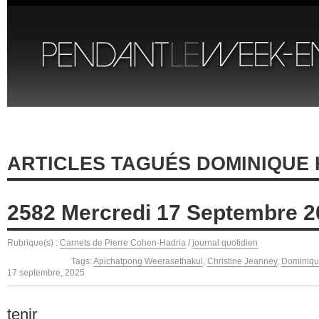
ARTICLES TAGUÉS DOMINIQUE
2582 Mercredi 17 Septembre 2
Rubrique(s) :
Carnets de Pierre Cohen-Hadria
/
journal quotidien
Tags:
Apichatpong Weerasethakul
,
Christine Jeanney
,
Dominiqu
17 septembre, 2025
tenir