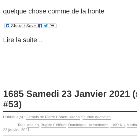
quelque chose comme de la honte
Lire la suite...
1685 Samedi 23 Janvier 2021 (
#53)
Rubrique(s) :
Carnets de Pierre Cohen-Hadria
/
journal quotidien
Tags:
ana nb
,
Brigitte Célérier
,
Dominique Hasselmann
,
L'aiR Nu
,
Martin
23 janvier, 2021