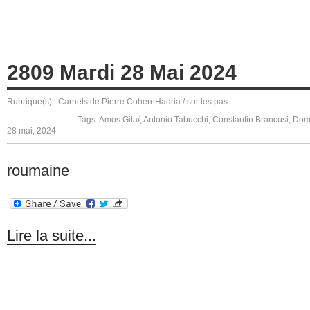
2809 Mardi 28 Mai 2024
Rubrique(s) :
Carnets de Pierre Cohen-Hadria
/
sur les pas
Tags:
Amos Gitaï
,
Antonio Tabucchi
,
Constantin Brancusi
,
Dom
28 mai, 2024
roumaine
Lire la suite...