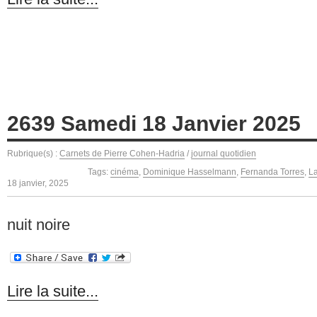
2639 Samedi 18 Janvier 2025
Rubrique(s) :
Carnets de Pierre Cohen-Hadria
/
journal quotidien
Tags:
cinéma
,
Dominique Hasselmann
,
Fernanda Torres
,
La
18 janvier, 2025
nuit noire
Lire la suite...