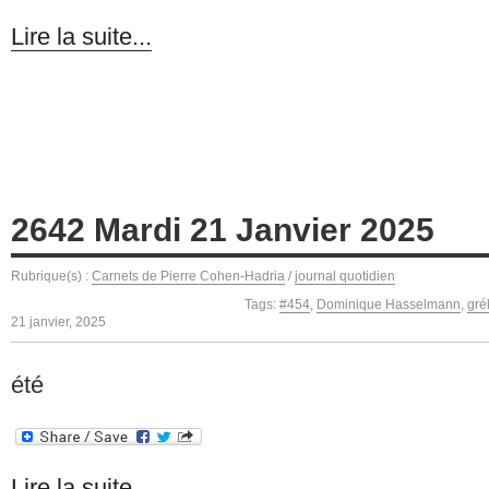
Lire la suite...
2642 Mardi 21 Janvier 2025
Rubrique(s) :
Carnets de Pierre Cohen-Hadria
/
journal quotidien
Tags:
#454
,
Dominique Hasselmann
,
gré
21 janvier, 2025
été
Lire la suite...