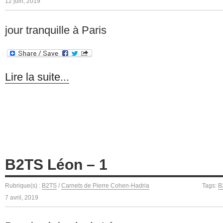
12 juin, 2019
jour tranquille à Paris
Lire la suite...
B2TS Léon – 1
Rubrique(s) :
B2TS
/
Carnets de Pierre Cohen-Hadria
Tags:
B
7 avril, 2019