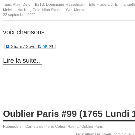
Tags:
Alain Delon
,
B2TS
,
Dominique Hasselmann
,
Elle Fitzgerald
,
Emmanuelle
Melville
,
Nat King Cole
,
Nina Simone
,
Yves Montand
22 septembre, 2021
voix chansons
Lire la suite...
Oublier Paris #99 (1765 Lundi 1
Rubrique(s) :
Carnets de Pierre Cohen-Hadria
/
Oublier Paris
Tags:
Athanase Zilveli
,
Dominique H