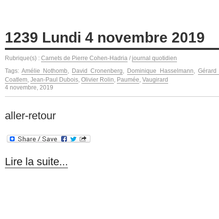
1239 Lundi 4 novembre 2019
Rubrique(s) :
Carnets de Pierre Cohen-Hadria
/
journal quotidien
Tags:
Amélie Nothomb
,
David Cronenberg
,
Dominique Hasselmann
,
Gérard
Coatlem
,
Jean-Paul Dubois
,
Olivier Rolin
,
Paumée
,
Vaugirard
4 novembre, 2019
aller-retour
Lire la suite...