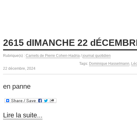
2615 dIMANCHE 22 dÉCEMBR
Rubrique(s) :
Carnets de Pierre Cohen-Hadria
/
journal quotidien
Tags:
Dominique Hasselmann
,
Lé
22 décembre, 2024
en panne
Lire la suite...