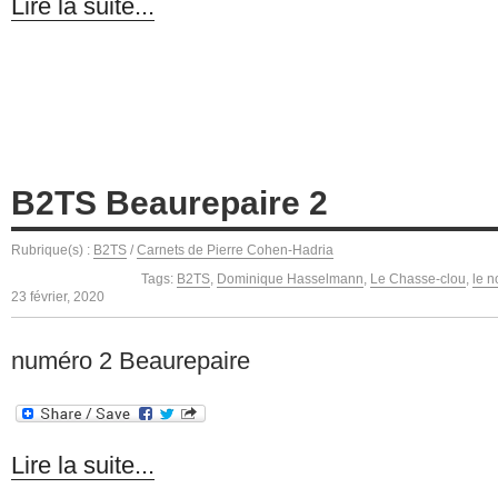
Lire la suite...
B2TS Beaurepaire 2
Rubrique(s) :
B2TS
/
Carnets de Pierre Cohen-Hadria
Tags:
B2TS
,
Dominique Hasselmann
,
Le Chasse-clou
,
le n
23 février, 2020
numéro 2 Beaurepaire
Lire la suite...