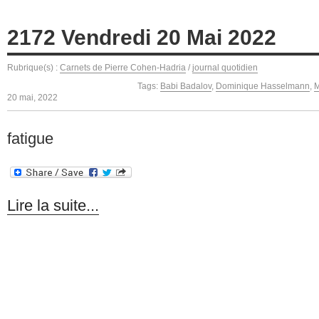
2172 Vendredi 20 Mai 2022
Rubrique(s) :
Carnets de Pierre Cohen-Hadria
/
journal quotidien
Tags:
Babi Badalov
,
Dominique Hasselmann
,
M
20 mai, 2022
fatigue
Lire la suite...