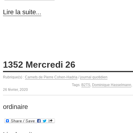
Lire la suite...
1352 Mercredi 26
Rubrique(s) :
Carnets de Pierre Cohen-Hadria
/
journal quotidien
Tags:
B2TS
,
Dominique Hasselmann
,
26 février, 2020
ordinaire