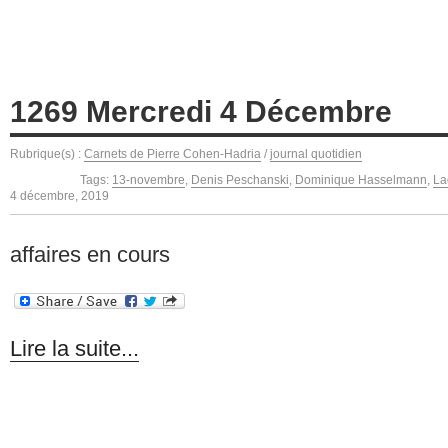
1269 Mercredi 4 Décembre
Rubrique(s) :
Carnets de Pierre Cohen-Hadria
/
journal quotidien
Tags:
13-novembre
,
Denis Peschanski
,
Dominique Hasselmann
,
La
4 décembre, 2019
affaires en cours
Lire la suite...