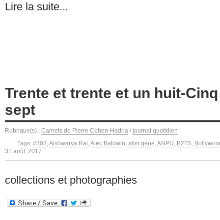
Lire la suite...
Trente et trente et un huit-Cin
sept
Rubrique(s) :
Carnets de Pierre Cohen-Hadria
/
journal quotidien
Tags:
#303
,
Aishwarya Rai
,
Alec Baldwin
,
alim géné
,
ANPU
,
B2TS
,
Bollywoo
31 août, 2017
collections et photographies