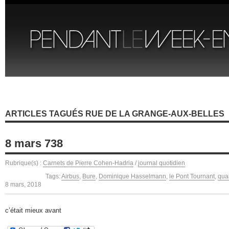
ARTICLES TAGUÉS RUE DE LA GRANGE-AUX-BELLES
8 mars 738
Rubrique(s) :
Carnets de Pierre Cohen-Hadria
/
journal quotidien
Tags:
Airbus
,
Bure
,
Dominique Hasselmann
,
le Pont Tournant
,
qua
8 mars, 2018
c’était mieux avant