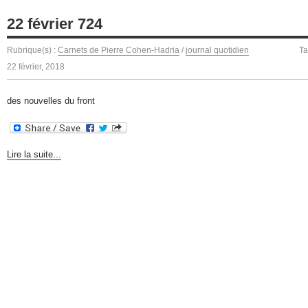
22 février 724
Rubrique(s) :
Carnets de Pierre Cohen-Hadria
/
journal quotidien
Ta
22 février, 2018
des nouvelles du front
Lire la suite...