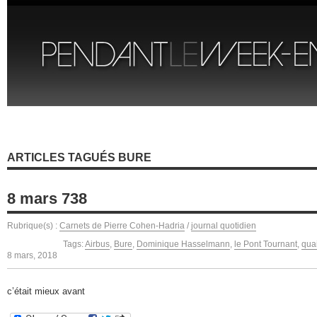
ARTICLES TAGUÉS BURE
8 mars 738
Rubrique(s) :
Carnets de Pierre Cohen-Hadria
/
journal quotidien
Tags:
Airbus
,
Bure
,
Dominique Hasselmann
,
le Pont Tournant
,
qua
8 mars, 2018
c’était mieux avant