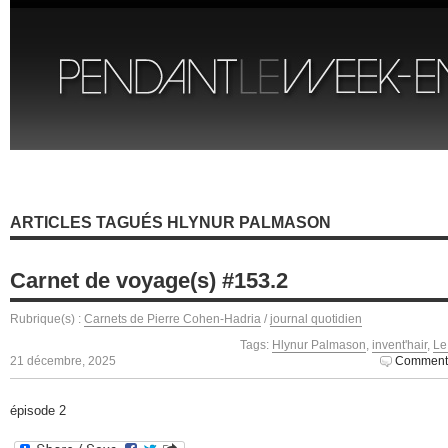
ARTICLES TAGUÉS HLYNUR PALMASON
Carnet de voyage(s) #153.2
Rubrique(s) :
Carnets de Pierre Cohen-Hadria
/
journal quotidien
Tags:
Hlynur Palmason
,
invent'hair
,
Le
21 décembre, 2025
Commenta
épisode 2