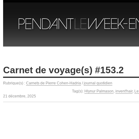
Carnet de voyage(s) #153.2
Rubrique(s) :
Carnets de Pierre Cohen-Hadria
/
journal quotidien
Tag(s):
Hlynur Palmason
,
invent'hair
,
Le
21 décembre, 2025