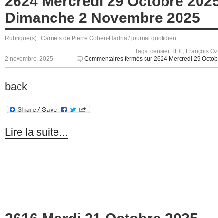
2624 Mercredi 29 Octobre 202
Dimanche 2 Novembre 2025
Rubrique(s) :
Carnets de Pierre Cohen-Hadria
/
journal quotidien
Tags:
cerisier TEC
,
François O
2 novembre, 2025
Commentaires fermés
sur 2624 Mercredi 29 Octo
back
Lire la suite...