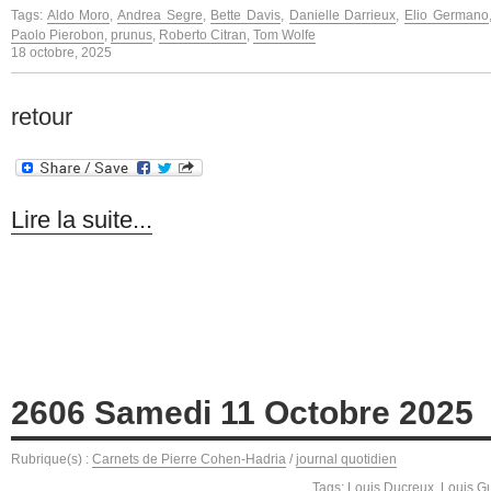
Tags:
Aldo Moro
,
Andrea Segre
,
Bette Davis
,
Danielle Darrieux
,
Elio Germano
Paolo Pierobon
,
prunus
,
Roberto Citran
,
Tom Wolfe
18 octobre, 2025
retour
Lire la suite...
2606 Samedi 11 Octobre 2025
Rubrique(s) :
Carnets de Pierre Cohen-Hadria
/
journal quotidien
Tags:
Louis Ducreux
,
Louis Gu