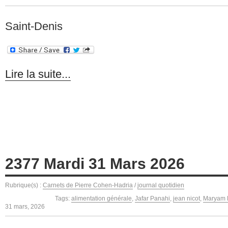
Saint-Denis
Lire la suite...
2377 Mardi 31 Mars 2026
Rubrique(s) :
Carnets de Pierre Cohen-Hadria
/
journal quotidien
Tags:
alimentation générale
,
Jafar Panahi
,
jean nicot
,
Maryam 
31 mars, 2026