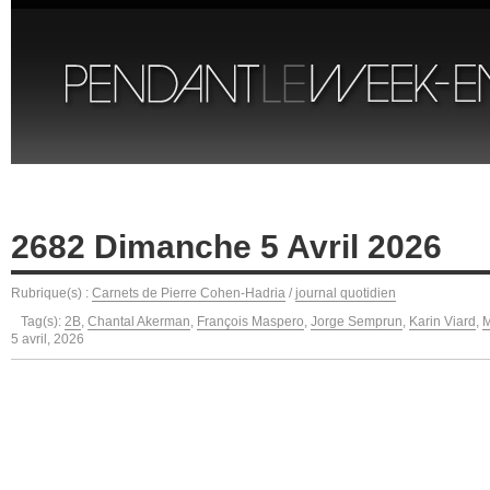
2682 Dimanche 5 Avril 2026
Rubrique(s) :
Carnets de Pierre Cohen-Hadria
/
journal quotidien
Tag(s):
2B
,
Chantal Akerman
,
François Maspero
,
Jorge Semprun
,
Karin Viard
,
M
5 avril, 2026