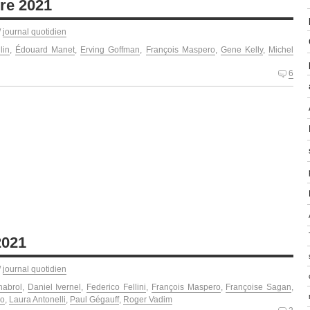
re 2021
/
journal quotidien
lin
,
Édouard Manet
,
Erving Goffman
,
François Maspero
,
Gene Kelly
,
Michel
6
2021
/
journal quotidien
habrol
,
Daniel Ivernel
,
Federico Fellini
,
François Maspero
,
Françoise Sagan
,
do
,
Laura Antonelli
,
Paul Gégauff
,
Roger Vadim