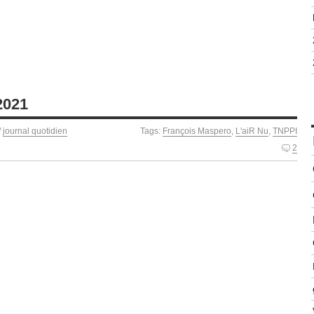
2021
/
journal quotidien
Tags:
François Maspero
,
L'aiR Nu
,
TNPPI
2