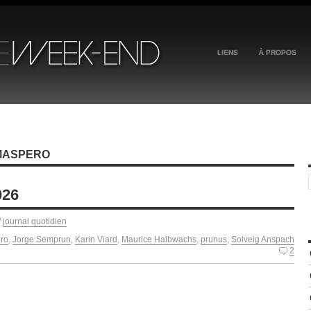
LIENS
À PROPOS
 MASPERO
026
/
journal quotidien
ro
,
Jorge Semprun
,
Karin Viard
,
Maurice Halbwachs
,
prunus
,
Solveig Anspach
2