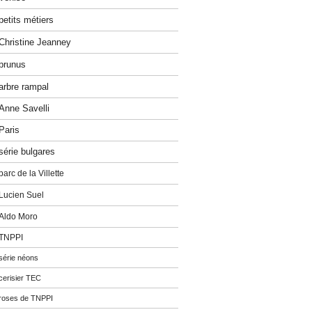
petits métiers
Christine Jeanney
prunus
arbre rampal
Anne Savelli
Paris
série bulgares
parc de la Villette
Lucien Suel
Aldo Moro
TNPPI
série néons
cerisier TEC
roses de TNPPI