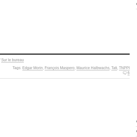
/
Sur le bureau
Tags:
Edgar Morin
,
François Maspero
,
Maurice Halbwachs
,
Tati
,
TNPPI
6