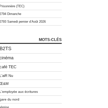
Prisonnière (TEC)
2794 Dimanche
2793 Samedi pemier d’Août 2026
MOTS-CLÉS
B2TS
cinéma
café TEC
L'aiR Nu
Œ&M
L'employée aux écritures
gare du nord
Venise