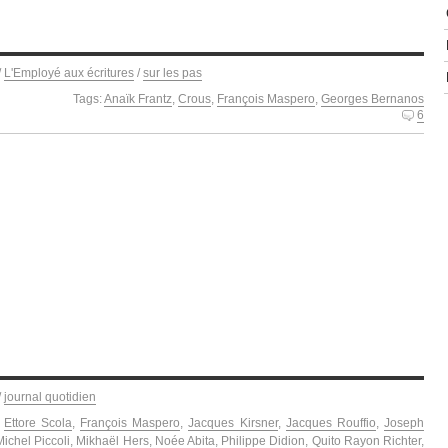
/
L'Employé aux écritures
/
sur les pas
Tags:
Anaïk Frantz
,
Crous
,
François Maspero
,
Georges Bernanos
6
/
journal quotidien
,
Ettore Scola
,
François Maspero
,
Jacques Kirsner
,
Jacques Rouffio
,
Joseph
Michel Piccoli
,
Mikhaël Hers
,
Noée Abita
,
Philippe Didion
,
Quito Rayon Richter
,