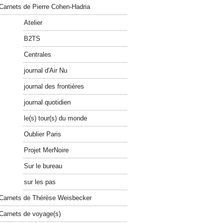
Carnets de Pierre Cohen-Hadria
Atelier
B2TS
Centrales
journal d'Air Nu
journal des frontières
journal quotidien
le(s) tour(s) du monde
Oublier Paris
Projet MerNoire
Sur le bureau
sur les pas
Carnets de Thérèse Weisbecker
Carnets de voyage(s)