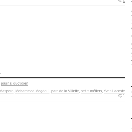
2
1
/
journal quotidien
 Maspero
,
Mohammed Megdoul
,
parc de la Villette
,
petits métiers
,
Yves Lacoste
1