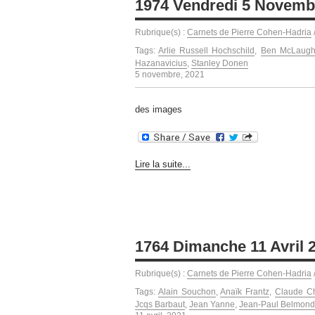
1974 Vendredi 5 Novemb
Rubrique(s) :
Carnets de Pierre Cohen-Hadria
Tags:
Arlie Russell Hochschild
,
Ben McLaugh
Hazanavicius
,
Stanley Donen
5 novembre, 2021
des images
Lire la suite...
1764 Dimanche 11 Avril 
Rubrique(s) :
Carnets de Pierre Cohen-Hadria
Tags:
Alain Souchon
,
Anaïk Frantz
,
Claude C
Jcqs Barbaut
,
Jean Yanne
,
Jean-Paul Belmon