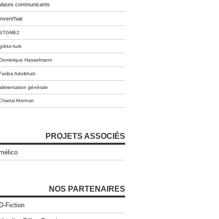
Vases communicants
invent'hair
STGME2
gréko-turk
Dominique Hasselmann
Fariba Adelkhah
alimentation générale
Chantal Akerman
PROJETS ASSOCIÉS
mélico
NOS PARTENAIRES
D-Fiction