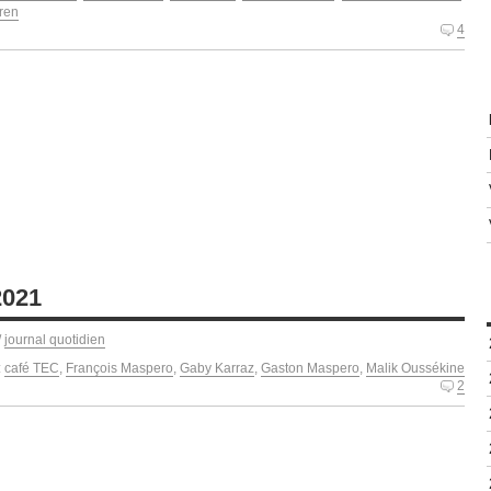
ren
4
2021
/
journal quotidien
:
café TEC
,
François Maspero
,
Gaby Karraz
,
Gaston Maspero
,
Malik Oussékine
2