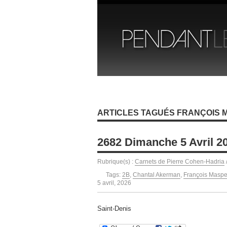
ARTICLES TAGUÉS FRANÇOIS
2682 Dimanche 5 Avril 2
Rubrique(s) :
Carnets de Pierre Cohen-Hadria
Tags:
2B
,
Chantal Akerman
,
François Maspe
5 avril, 2026
Saint-Denis