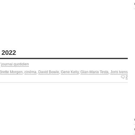
 2022
/
journal quotidien
Brette Morgen
,
cinéma
,
David Bowie
,
Gene Kelly
,
Gian-Maria Testa
,
Joris Ivens
2