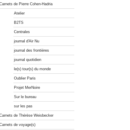
Carnets de Pierre Cohen-Hadria
Atelier
B2TS
Centrales
journal d'Air Nu
journal des frontières
journal quotidien
le(s) tour(s) du monde
Oublier Paris
Projet MerNoire
Sur le bureau
sur les pas
Carnets de Thérèse Weisbecker
Carnets de voyage(s)