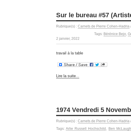
Sur le bureau #57 (Artist
Rubrique(s) :
Carnets de Pierre Cohen-Hadria
Tags:
Bérénice Bejo
,
G
2 janvier, 2022
travail à la table
Lire la suite...
1974 Vendredi 5 Novemb
Rubrique(s) :
Carnets de Pierre Cohen-Hadria
Tags:
Arlie Russell Hochschild
,
Ben McLaugh