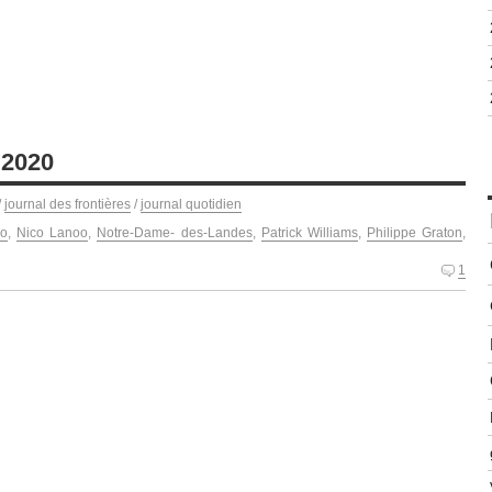
 2020
/
journal des frontières
/
journal quotidien
co
,
Nico Lanoo
,
Notre-Dame- des-Landes
,
Patrick Williams
,
Philippe Graton
,
1