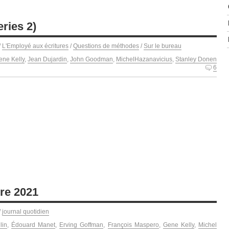
eries 2)
/
L'Employé aux écritures
/
Questions de méthodes
/
Sur le bureau
ene Kelly
,
Jean Dujardin
,
John Goodman
,
MichelHazanavicius
,
Stanley Donen
6
re 2021
/
journal quotidien
lin
,
Édouard Manet
,
Erving Goffman
,
François Maspero
,
Gene Kelly
,
Michel