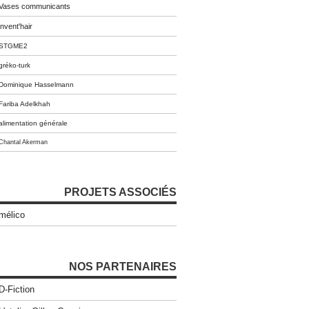
Vases communicants
invent'hair
STGME2
gréko-turk
Dominique Hasselmann
Fariba Adelkhah
alimentation générale
Chantal Akerman
PROJETS ASSOCIÉS
mélico
NOS PARTENAIRES
D-Fiction