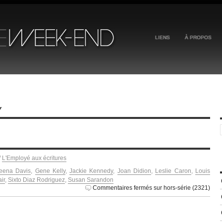
LIENS
À PROPOS
Y
/
L'Employé aux écritures
eena Davis
,
Gene Kelly
,
Jackie Kennedy
,
Joan Didion
,
Leslie Caron
,
Louis
ir
,
Sixto Diaz Rodriguez
,
Susan Sarandon
Commentaires fermés
sur hors-série (2321)