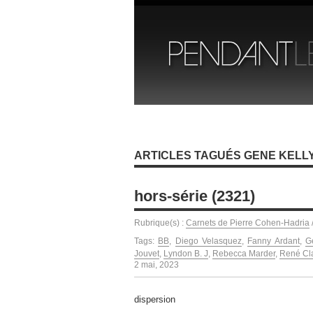
ARTICLES TAGUÉS GENE KELL
hors-série (2321)
Rubrique(s) :
Carnets de Pierre Cohen-Hadria
Tags:
BB
,
Diego Velasquez
,
Fanny Ardant
,
G
Jouvet
,
Lyndon B. J
,
Rebecca Marder
,
René Cla
2 mai, 2023
dispersion