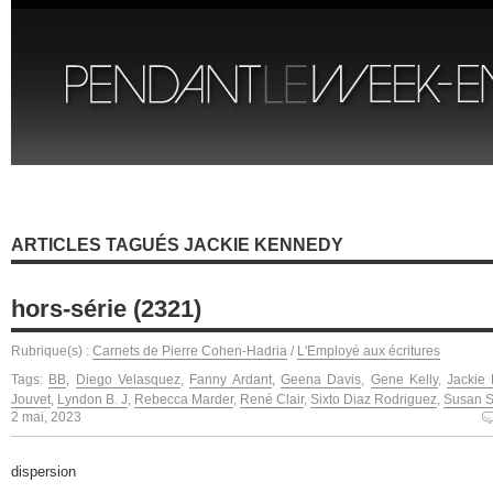
ARTICLES TAGUÉS JACKIE KENNEDY
hors-série (2321)
Rubrique(s) :
Carnets de Pierre Cohen-Hadria
/
L'Employé aux écritures
Tags:
BB
,
Diego Velasquez
,
Fanny Ardant
,
Geena Davis
,
Gene Kelly
,
Jackie
Jouvet
,
Lyndon B. J
,
Rebecca Marder
,
René Clair
,
Sixto Diaz Rodriguez
,
Susan 
2 mai, 2023
dispersion