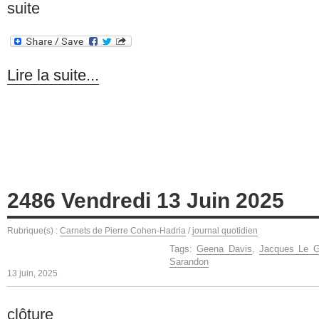
suite
Lire la suite...
2486 Vendredi 13 Juin 2025
Rubrique(s) :
Carnets de Pierre Cohen-Hadria
/
journal quotidien
Tags:
Geena Davis
,
Jacques Le G
Sarandon
13 juin, 2025
clôture