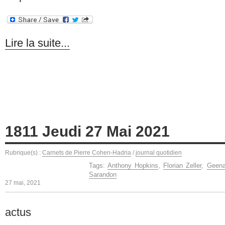
Lire la suite...
1811 Jeudi 27 Mai 2021
Rubrique(s) :
Carnets de Pierre Cohen-Hadria
/
journal quotidien
Tags:
Anthony Hopkins
,
Florian Zeller
,
Geena
Sarandon
27 mai, 2021
actus