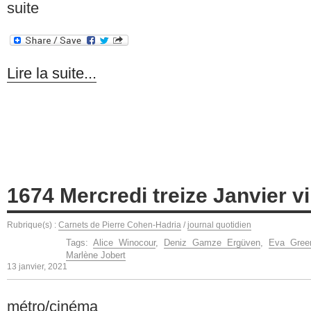
suite
Lire la suite...
1674 Mercredi treize Janvier vi
Rubrique(s) :
Carnets de Pierre Cohen-Hadria
/
journal quotidien
Tags:
Alice Winocour
,
Deniz Gamze Ergüven
,
Eva Gree
Marlène Jobert
13 janvier, 2021
métro/cinéma