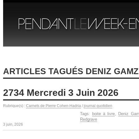
ARTICLES TAGUÉS DENIZ GAM
2734 Mercredi 3 Juin 2026
Rubrique(s) :
Carnets de Pierre Cohen-Hadria
/
journal quotidien
Tags:
boite à livre
,
Deniz Gam
Redgrave
3 juin, 2026