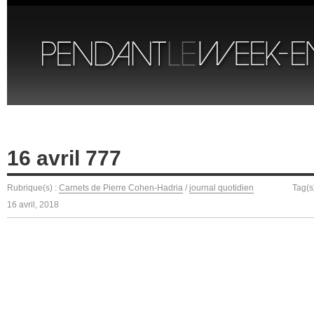
16 avril 777
Rubrique(s) :
Carnets de Pierre Cohen-Hadria
/
journal quotidien
Tag(s
16 avril, 2018