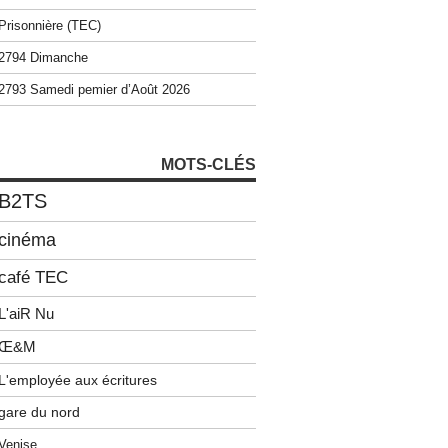
Prisonnière (TEC)
2794 Dimanche
2793 Samedi pemier d’Août 2026
MOTS-CLÉS
B2TS
cinéma
café TEC
L'aiR Nu
Œ&M
L'employée aux écritures
gare du nord
Venise