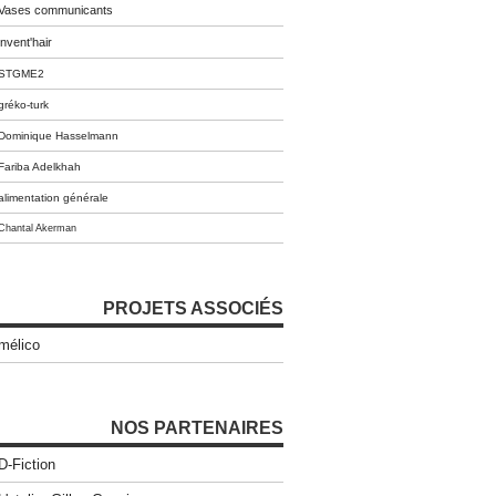
Vases communicants
invent'hair
STGME2
gréko-turk
Dominique Hasselmann
Fariba Adelkhah
alimentation générale
Chantal Akerman
PROJETS ASSOCIÉS
mélico
NOS PARTENAIRES
D-Fiction