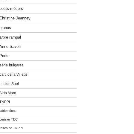
petits métiers
Christine Jeanney
prunus
arbre rampal
Anne Savelli
Paris
série bulgares
parc de la Villette
Lucien Suel
Aldo Moro
TNPPI
série néons
cerisier TEC
roses de TNPPI