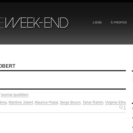
LIENS
À PROPOS
JOBERT
/
journal quotidien
néma
,
Marlène Jobert
,
Maurice Pialat
,
Serge Bozon
,
Tahar Rahim
,
Virginie Efira
1