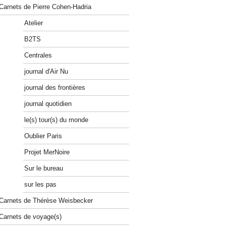
Carnets de Pierre Cohen-Hadria
Atelier
B2TS
Centrales
journal d'Air Nu
journal des frontières
journal quotidien
le(s) tour(s) du monde
Oublier Paris
Projet MerNoire
Sur le bureau
sur les pas
Carnets de Thérèse Weisbecker
Carnets de voyage(s)