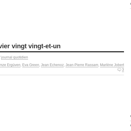
ier vingt vingt-et-un
/
journal quotidien
mze Ergüven
,
Eva Green
,
Jean Echenoz
,
Jean-Pierre Rassam
,
Marlène Jobert
3