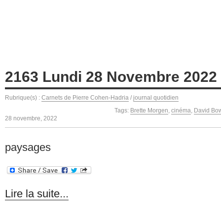
2163 Lundi 28 Novembre 2022
Rubrique(s) :
Carnets de Pierre Cohen-Hadria
/
journal quotidien
Tags:
Brette Morgen
,
cinéma
,
David Bo
28 novembre, 2022
paysages
Lire la suite...