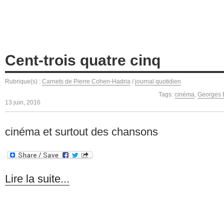
Cent-trois quatre cinq
Rubrique(s) :
Carnets de Pierre Cohen-Hadria
/
journal quotidien
Tags:
cinéma
,
Georges 
13 juin, 2016
cinéma et surtout des chansons
Lire la suite...