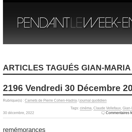
ARTICLES TAGUÉS GIAN-MARIA
2196 Vendredi 30 Décembre 2
Rubrique(s) :
Carnets de Pierre Cohen-Hadria
/
journal quotidien
Tags:
cinéma
,
Claude Vellefaux
,
Gian-
30 décembre, 2022
Commentaires f
remémorances