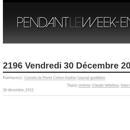
2196 Vendredi 30 Décembre 2
Rubrique(s) :
Carnets de Pierre Cohen-Hadria
/
journal quotidien
Tag(s):
cinéma
,
Claude Vellefaux
,
Gian-
30 décembre, 2022