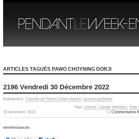
ARTICLES TAGUÉS PAWO CHOYNING DORJI
2196 Vendredi 30 Décembre 2022
Rubrique(s) :
Carnets de Pierre Cohen-Hadria
/
journal quotidien
Tags:
cinéma
,
Claude Vellefaux
,
Gian-
30 décembre, 2022
Commentaires f
remémorances