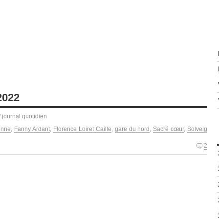
2022
/
journal quotidien
onne
,
Fanny Ardant
,
Florence Loiret Caille
,
gare du nord
,
Sacré cœur
,
Solveig
2