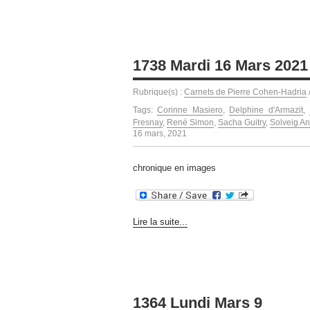
1738 Mardi 16 Mars 2021 
Rubrique(s) :
Carnets de Pierre Cohen-Hadria
Tags:
Corinne Masiero
,
Delphine d'Armazit
,
Fresnay
,
René Simon
,
Sacha Guitry
,
Solveig A
16 mars, 2021
chronique en images
Lire la suite...
1364 Lundi Mars 9