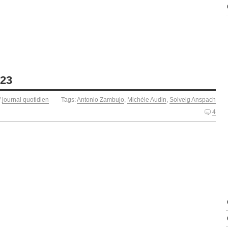
023
/
journal quotidien
Tags:
Antonio Zambujo
,
Michèle Audin
,
Solveig Anspach
4