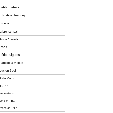
petits métiers
Christine Jeanney
prunus
arbre rampal
Anne Savelli
Paris
série bulgares
parc de la Villette
Lucien Suel
Aldo Moro
TNPPI
série néons
cerisier TEC
roses de TNPPI