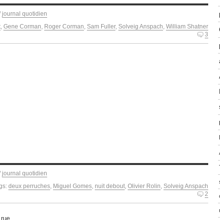
/
journal quotidien
t
,
Gene Corman
,
Roger Corman
,
Sam Fuller
,
Solveig Anspach
,
William Shatner
3
/
journal quotidien
gs:
deux perruches
,
Miguel Gomes
,
nuit debout
,
Olivier Rolin
,
Solveig Anspach
2
 rue