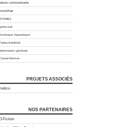
Vases communicants
invent'hair
STGME2
gréko-turk
Dominique Hasselmann
Fariba Adelkhah
alimentation générale
Chantal Akerman
PROJETS ASSOCIÉS
mélico
NOS PARTENAIRES
D-Fiction