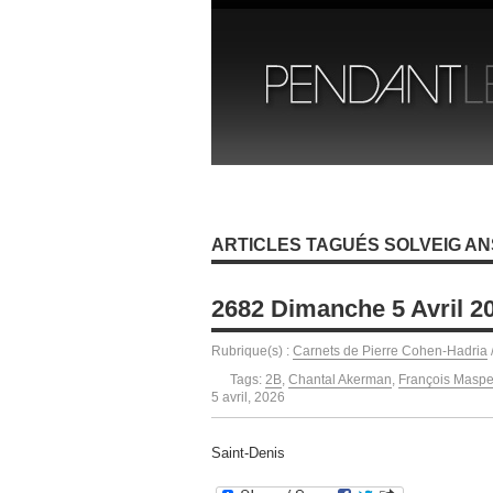
ARTICLES TAGUÉS SOLVEIG A
2682 Dimanche 5 Avril 2
Rubrique(s) :
Carnets de Pierre Cohen-Hadria
Tags:
2B
,
Chantal Akerman
,
François Maspe
5 avril, 2026
Saint-Denis