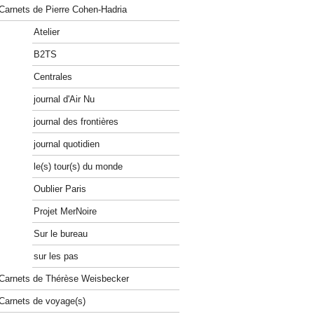
Carnets de Pierre Cohen-Hadria
Atelier
B2TS
Centrales
journal d'Air Nu
journal des frontières
journal quotidien
le(s) tour(s) du monde
Oublier Paris
Projet MerNoire
Sur le bureau
sur les pas
Carnets de Thérèse Weisbecker
Carnets de voyage(s)