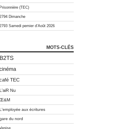
Prisonnière (TEC)
2794 Dimanche
2793 Samedi pemier d’Août 2026
MOTS-CLÉS
B2TS
cinéma
café TEC
L'aiR Nu
Œ&M
L'employée aux écritures
gare du nord
Venise