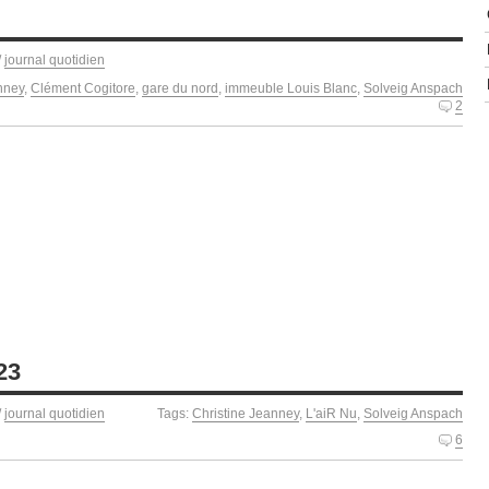
/
journal quotidien
nney
,
Clément Cogitore
,
gare du nord
,
immeuble Louis Blanc
,
Solveig Anspach
2
23
/
journal quotidien
Tags:
Christine Jeanney
,
L'aiR Nu
,
Solveig Anspach
6