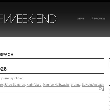
LIENS
À PROPOS
NSPACH
026
/
journal quotidien
ro
,
Jorge Semprun
,
Karin Viard
,
Maurice Halbwachs
,
prunus
,
Solveig Anspach
2