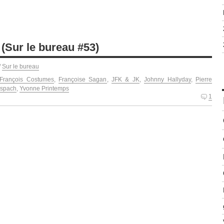
(Sur le bureau #53)
/
Sur le bureau
François Costumes
,
Françoise Sagan
,
JFK & JK
,
Johnny Hallyday
,
Pierre
nspach
,
Yvonne Printemps
1