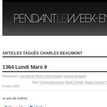
ARTICLES TAGUÉS CHARLES BEAUMONT
1364 Lundi Mars 9
Rubrique(s) :
Carnets de Pierre Cohen-Hadria
/
journal quotidien
Tags:
Charles Beaumont
,
Gene Corman
,
Roger Corman
,
9 mars, 2020
un peu de cinéma