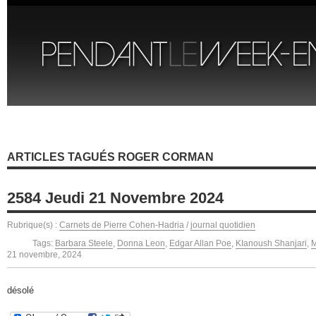
ARTICLES TAGUÉS ROGER CORMAN
2584 Jeudi 21 Novembre 2024
Rubrique(s) :
Carnets de Pierre Cohen-Hadria
/
journal quotidien
Tags:
Barbara Steele
,
Donna Leon
,
Edgar Allan Poe
,
KIanoush Shanjari
,
M
21 novembre, 2024
désolé