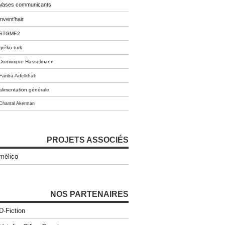
Vases communicants
invent'hair
STGME2
gréko-turk
Dominique Hasselmann
Fariba Adelkhah
alimentation générale
Chantal Akerman
PROJETS ASSOCIÉS
mélico
NOS PARTENAIRES
D-Fiction