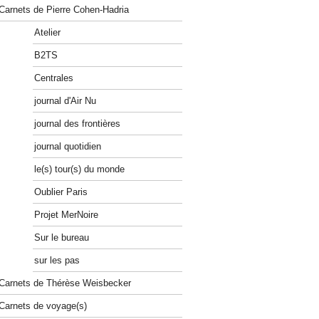
Carnets de Pierre Cohen-Hadria
Atelier
B2TS
Centrales
journal d'Air Nu
journal des frontières
journal quotidien
le(s) tour(s) du monde
Oublier Paris
Projet MerNoire
Sur le bureau
sur les pas
Carnets de Thérèse Weisbecker
Carnets de voyage(s)