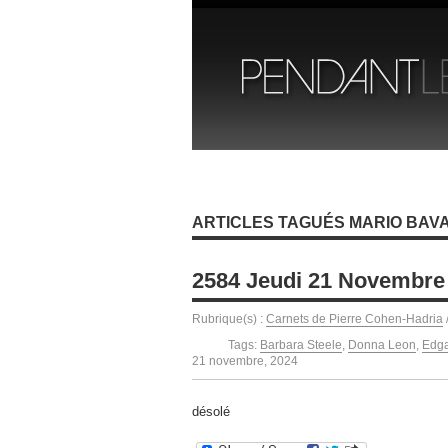
ARTICLES TAGUÉS MARIO BAV
2584 Jeudi 21 Novembre
Rubrique(s) :
Carnets de Pierre Cohen-Hadria
Tags:
Barbara Steele
,
Donna Leon
,
Edga
21 novembre, 2024
désolé