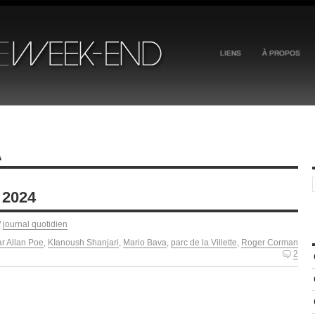
LIENS
À PROPOS
A
 2024
/
journal quotidien
r Allan Poe
,
KIanoush Shanjari
,
Mario Bava
,
parc de la Villette
,
Roger Corman
2