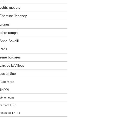
petits métiers
Christine Jeanney
prunus
arbre rampal
Anne Savelli
Paris
série bulgares
parc de la Villette
Lucien Suel
Aldo Moro
TNPPI
série néons
cerisier TEC
roses de TNPPI