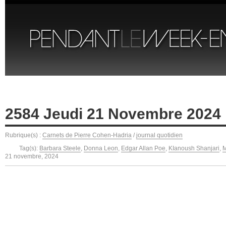
2584 Jeudi 21 Novembre 2024
Rubrique(s) :
Carnets de Pierre Cohen-Hadria
/
journal quotidien
Tag(s):
Barbara Steele
,
Donna Leon
,
Edgar Allan Poe
,
KIanoush Shanjari
,
M
21 novembre, 2024