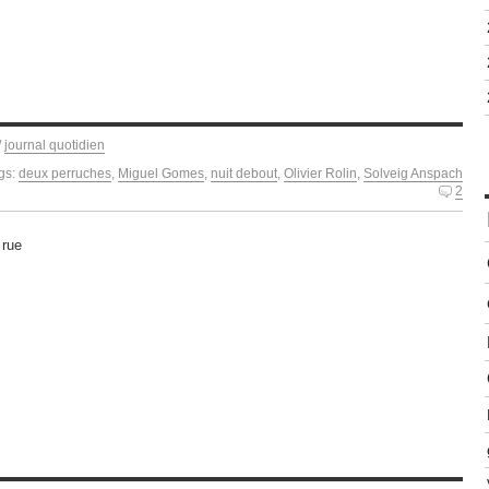
/
journal quotidien
gs:
deux perruches
,
Miguel Gomes
,
nuit debout
,
Olivier Rolin
,
Solveig Anspach
2
 rue