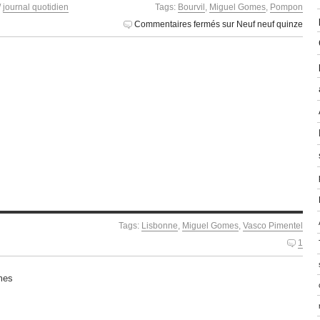
/
journal quotidien
Tags:
Bourvil
,
Miguel Gomes
,
Pompon
Commentaires fermés
sur Neuf neuf quinze
Tags:
Lisbonne
,
Miguel Gomes
,
Vasco Pimentel
1
mes