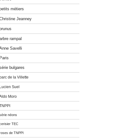
petits métiers
Christine Jeanney
prunus
arbre rampal
Anne Savelli
Paris
série bulgares
parc de la Villette
Lucien Suel
Aldo Moro
TNPPI
série néons
cerisier TEC
roses de TNPPI