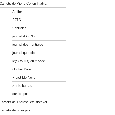
Carnets de Pierre Cohen-Hadria
Atelier
B2TS
Centrales
journal d'Air Nu
journal des frontières
journal quotidien
le(s) tour(s) du monde
Oublier Paris
Projet MerNoire
Sur le bureau
sur les pas
Carnets de Thérèse Weisbecker
Carnets de voyage(s)