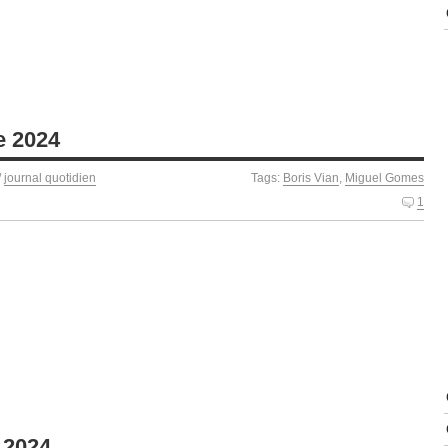
e 2024
/
journal quotidien
Tags:
Boris Vian
,
Miguel Gomes
1
 2024