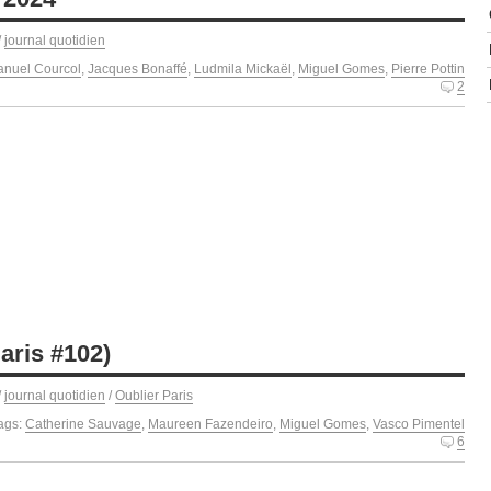
/
journal quotidien
nuel Courcol
,
Jacques Bonaffé
,
Ludmila Mickaël
,
Miguel Gomes
,
Pierre Pottin
2
aris #102)
/
journal quotidien
/
Oublier Paris
ags:
Catherine Sauvage
,
Maureen Fazendeiro
,
Miguel Gomes
,
Vasco Pimentel
6