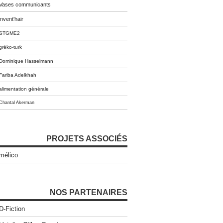
Vases communicants
invent'hair
STGME2
gréko-turk
Dominique Hasselmann
Fariba Adelkhah
alimentation générale
Chantal Akerman
PROJETS ASSOCIÉS
mélico
NOS PARTENAIRES
D-Fiction