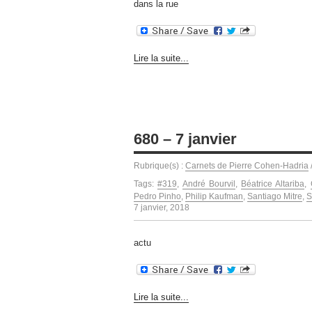
dans la rue
Lire la suite...
680 – 7 janvier
Rubrique(s) :
Carnets de Pierre Cohen-Hadria
Tags:
#319
,
André Bourvil
,
Béatrice Altariba
,
Pedro Pinho
,
Philip Kaufman
,
Santiago Mitre
,
S
7 janvier, 2018
actu
Lire la suite...