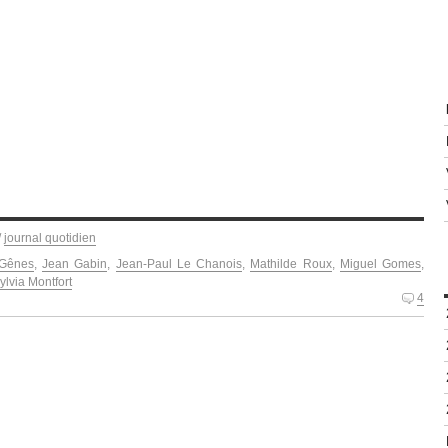
/
journal quotidien
Gênes
,
Jean Gabin
,
Jean-Paul Le Chanois
,
Mathilde Roux
,
Miguel Gomes
,
ylvia Montfort
4