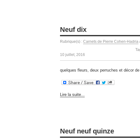
Neuf dix
Rubrique(s) :
Carnets de Pierre Cohen-Hadria
Ta
10 juillet, 2016
quelques fleurs, deux perruches et décor de
Lire la suite...
Neuf neuf quinze