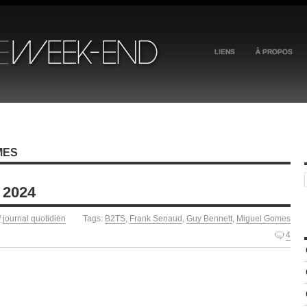
LIENS
À PROPOS
MES
 2024
/
journal quotidien
Tags:
B2TS
,
Frank Senaud
,
Guy Bennett
,
Miguel Gomes
4