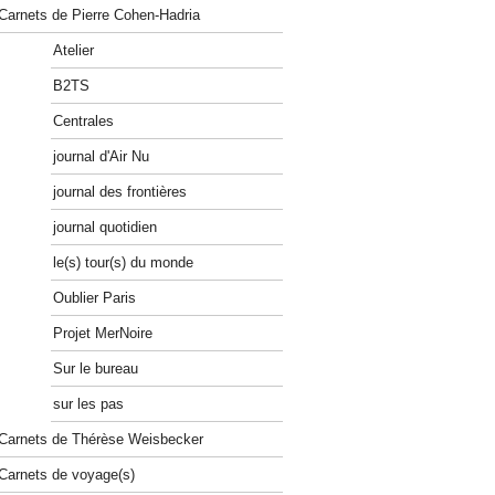
Carnets de Pierre Cohen-Hadria
Atelier
B2TS
Centrales
journal d'Air Nu
journal des frontières
journal quotidien
le(s) tour(s) du monde
Oublier Paris
Projet MerNoire
Sur le bureau
sur les pas
Carnets de Thérèse Weisbecker
Carnets de voyage(s)