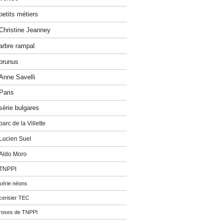
petits métiers
Christine Jeanney
arbre rampal
prunus
Anne Savelli
Paris
série bulgares
parc de la Villette
Lucien Suel
Aldo Moro
TNPPI
série néons
cerisier TEC
roses de TNPPI