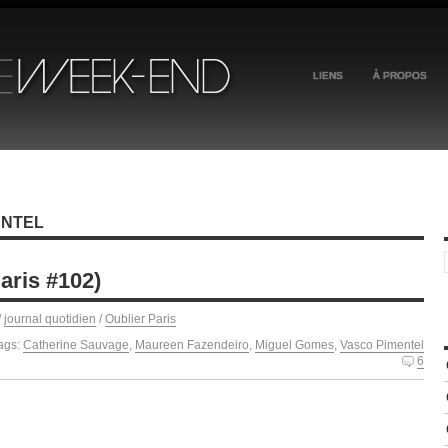
LIENS
À PROPOS
ENTEL
aris #102)
/
journal quotidien
/
Oublier Paris
ags:
Catherine Sauvage
,
Maureen Fazendeiro
,
Miguel Gomes
,
Vasco Pimentel
6