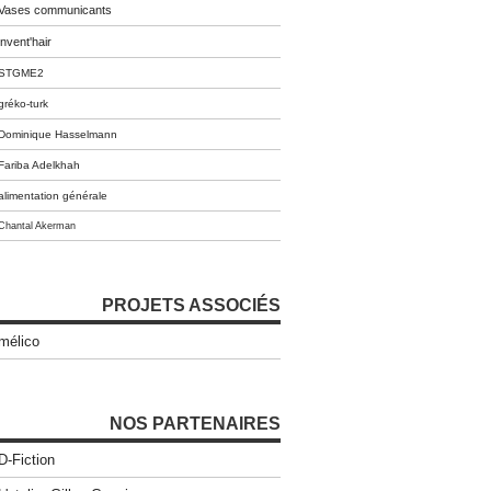
Vases communicants
invent'hair
STGME2
gréko-turk
Dominique Hasselmann
Fariba Adelkhah
alimentation générale
Chantal Akerman
PROJETS ASSOCIÉS
mélico
NOS PARTENAIRES
D-Fiction