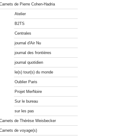
Carnets de Pierre Cohen-Hadria
Atelier
B2TS
Centrales
journal d'Air Nu
journal des frontières
journal quotidien
le(s) tour(s) du monde
Oublier Paris
Projet MerNoire
Sur le bureau
sur les pas
Carnets de Thérèse Weisbecker
Carnets de voyage(s)