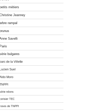
petits métiers
Christine Jeanney
arbre rampal
prunus
Anne Savelli
Paris
série bulgares
parc de la Villette
Lucien Suel
Aldo Moro
TNPPI
série néons
cerisier TEC
roses de TNPPI