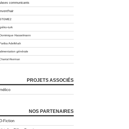
Vases communicants
invent'hair
STGME2
gréko-turk
Dominique Hasselmann
Fariba Adelkhah
alimentation générale
Chantal Akerman
PROJETS ASSOCIÉS
mélico
NOS PARTENAIRES
D-Fiction