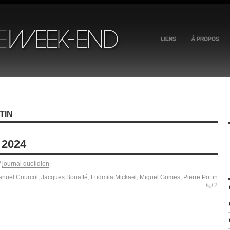
LIENS
À PROPOS
TIN
 2024
/
journal quotidien
nuel Courcol
,
Jacques Bonaffé
,
Ludmila Mickaël
,
Miguel Gomes
,
Pierre Pottin
2