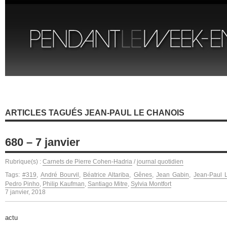
ARTICLES TAGUÉS JEAN-PAUL LE CHANOIS
680 – 7 janvier
Rubrique(s) :
Carnets de Pierre Cohen-Hadria
/
journal quotidien
Tags:
#319
,
André Bourvil
,
Béatrice Altariba
,
Gênes
,
Jean Gabin
,
Jean-Paul 
Pedro Pinho
,
Philip Kaufman
,
Santiago Mitre
,
Sylvia Montfort
7 janvier, 2018
actu