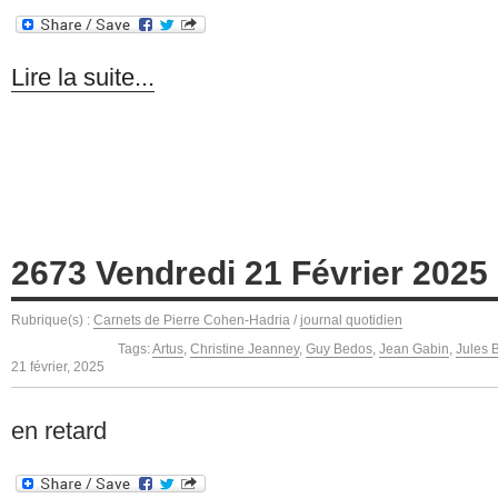
Lire la suite...
2673 Vendredi 21 Février 2025
Rubrique(s) :
Carnets de Pierre Cohen-Hadria
/
journal quotidien
Tags:
Artus
,
Christine Jeanney
,
Guy Bedos
,
Jean Gabin
,
Jules 
21 février, 2025
en retard