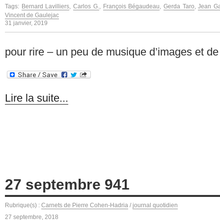
Tags:
Bernard Lavilliers
,
Carlos G.
,
François Bégaudeau
,
Gerda Taro
,
Jean G
Vincent de Gaulejac
31 janvier, 2019
pour rire – un peu de musique d’images et de
Lire la suite...
27 septembre 941
Rubrique(s) :
Carnets de Pierre Cohen-Hadria
/
journal quotidien
27 septembre, 2018