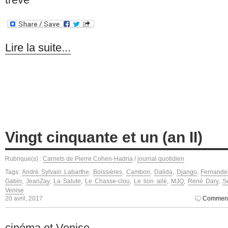
Lire la suite...
Vingt cinquante et un (an II)
Rubrique(s) :
Carnets de Pierre Cohen-Hadria
/
journal quotidien
Tags:
André Sylvain Labarthe
,
Boissières
,
Cambon
,
Dalida
,
Django
,
Fernande
Gabin
,
JeanZay
,
La Salute
,
Le Chasse-clou
,
Le lion ailé
,
MJQ
,
René Dary
,
S
Venise
20 avril, 2017
Comment
cinéma et Venise