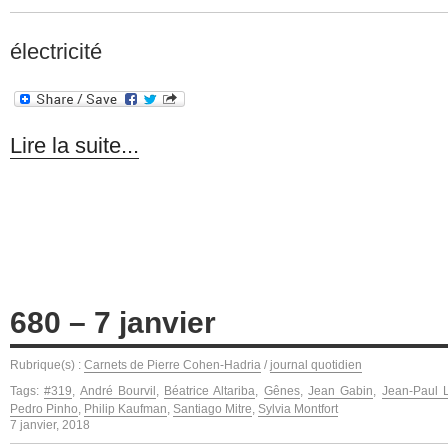
électricité
Lire la suite...
680 – 7 janvier
Rubrique(s) :
Carnets de Pierre Cohen-Hadria
/
journal quotidien
Tags:
#319
,
André Bourvil
,
Béatrice Altariba
,
Gênes
,
Jean Gabin
,
Jean-Paul 
Pedro Pinho
,
Philip Kaufman
,
Santiago Mitre
,
Sylvia Montfort
7 janvier, 2018