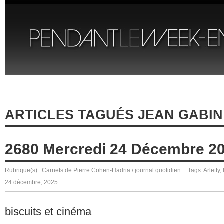
ARTICLES TAGUÉS JEAN GABIN
2680 Mercredi 24 Décembre 2
Rubrique(s) :
Carnets de Pierre Cohen-Hadria
/
journal quotidien
Tags:
Arletty
,
24 décembre, 2025
biscuits et cinéma