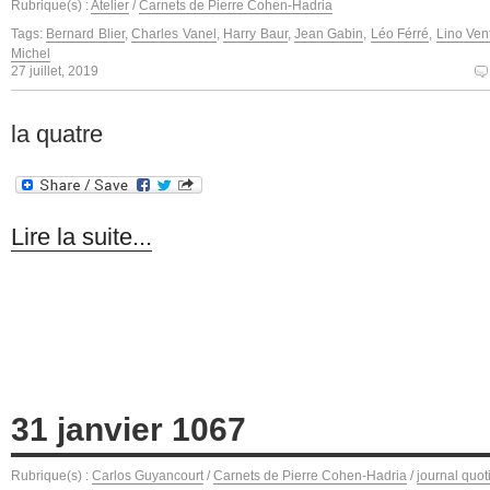
Rubrique(s) :
Atelier
/
Carnets de Pierre Cohen-Hadria
Tags:
Bernard Blier
,
Charles Vanel
,
Harry Baur
,
Jean Gabin
,
Léo Férré
,
Lino Ven
Michel
27 juillet, 2019
la quatre
Lire la suite...
31 janvier 1067
Rubrique(s) :
Carlos Guyancourt
/
Carnets de Pierre Cohen-Hadria
/
journal quot