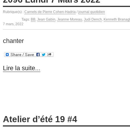
Rubrique(s) :
Carnets de Pierre Cohen-Hadria
/
journal quotidien
Tags:
BB
,
Jean Gabin
,
Jeanne Moreau
,
Judi Dench
,
Kenneth Branag
7 mars, 2022
chanter
Lire la suite...
Atelier d’été 19 #4