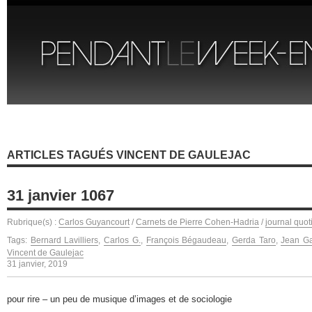
ARTICLES TAGUÉS VINCENT DE GAULEJAC
31 janvier 1067
Rubrique(s) :
Carlos Guyancourt
/
Carnets de Pierre Cohen-Hadria
/
journal quot
Tags:
Bernard Lavilliers
,
Carlos G.
,
François Bégaudeau
,
Gerda Taro
,
Jean G
Vincent de Gaulejac
31 janvier, 2019
pour rire – un peu de musique d’images et de sociologie