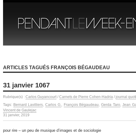
ARTICLES TAGUÉS FRANÇOIS BÉGAUDEAU
31 janvier 1067
Rubrique(s) :
Carlos Guyancourt
/
Carnets de Pierre Cohen-Hadria
/
journal quot
Tags:
Bernard Lavilliers
,
Carlos G.
,
François Bégaudeau
,
Gerda Taro
,
Jean G
Vincent de Gaulejac
31 janvier, 2019
pour rire – un peu de musique d’images et de sociologie