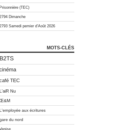
Prisonnière (TEC)
2794 Dimanche
2793 Samedi pemier d’Août 2026
MOTS-CLÉS
B2TS
cinéma
café TEC
L'aiR Nu
Œ&M
L'employée aux écritures
gare du nord
Venise