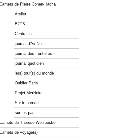
Carnets de Pierre Cohen-Hadria
Atelier
B2TS
Centrales
journal d'Air Nu
journal des frontières
journal quotidien
le(s) tour(s) du monde
Oublier Paris
Projet MerNoire
Sur le bureau
sur les pas
Carnets de Thérèse Weisbecker
Carnets de voyage(s)