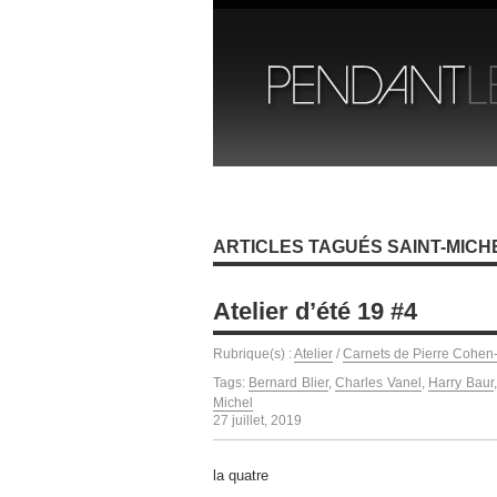
ARTICLES TAGUÉS SAINT-MICH
Atelier d’été 19 #4
Rubrique(s) :
Atelier
/
Carnets de Pierre Cohen
Tags:
Bernard Blier
,
Charles Vanel
,
Harry Baur
Michel
27 juillet, 2019
la quatre