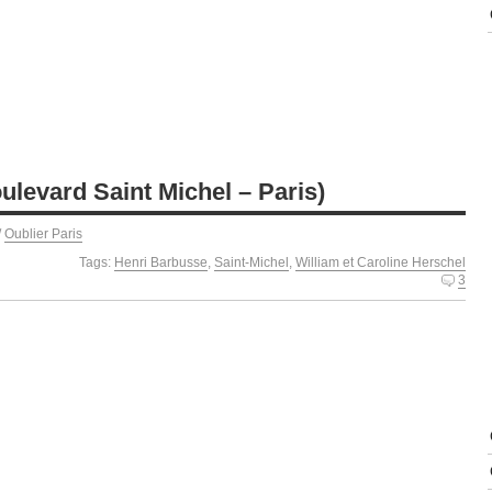
ulevard Saint Michel – Paris)
/
Oublier Paris
Tags:
Henri Barbusse
,
Saint-Michel
,
William et Caroline Herschel
3