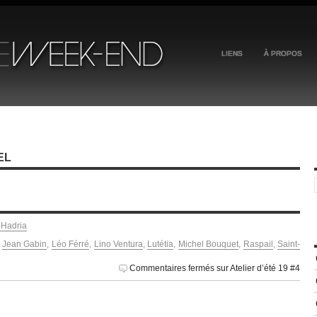
LIENS
À PROPOS
EL
-Hadria
,
Jean Gabin
,
Léo Férré
,
Lino Ventura
,
Lutétia
,
Michel Bouquet
,
Raspail
,
Saint-
Commentaires fermés
sur Atelier d’été 19 #4