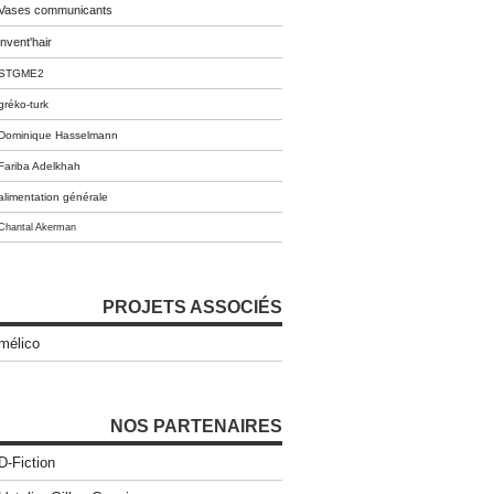
Vases communicants
invent'hair
STGME2
gréko-turk
Dominique Hasselmann
Fariba Adelkhah
alimentation générale
Chantal Akerman
PROJETS ASSOCIÉS
mélico
NOS PARTENAIRES
D-Fiction