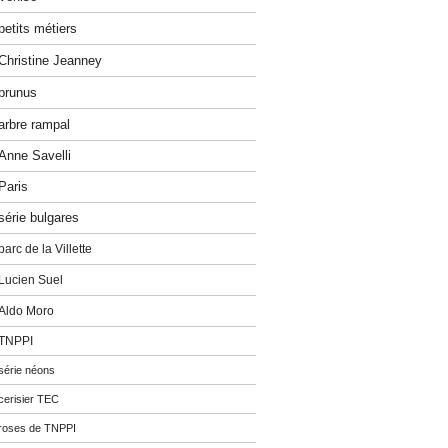
petits métiers
Christine Jeanney
prunus
arbre rampal
Anne Savelli
Paris
série bulgares
parc de la Villette
Lucien Suel
Aldo Moro
TNPPI
série néons
cerisier TEC
roses de TNPPI