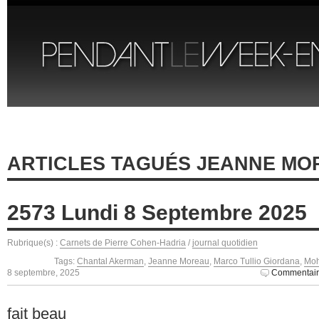
ARTICLES TAGUÉS JEANNE MO
2573 Lundi 8 Septembre 2025
Rubrique(s) :
Carnets de Pierre Cohen-Hadria
/
journal quotidien
Tags:
Chantal Akerman
,
Jeanne Moreau
,
Marco Tullio Giordana
,
Moh
8 septembre, 2025
Commentair
fait beau