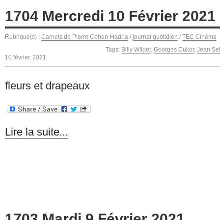
1704 Mercredi 10 Février 2021
Rubrique(s) :
Carnets de Pierre Cohen-Hadria
/
journal quotidien
/
TEC Cinéma
Tags:
Billy Wilder
,
Georges Cukor
,
Jean Se
10 février, 2021
fleurs et drapeaux
Lire la suite...
1703 Mardi 9 Février 2021