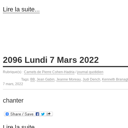
Lire la suite...
2096 Lundi 7 Mars 2022
Rubrique(s) :
Carnets de Pierre Cohen-Hadria
/
journal quotidien
Tags:
BB
,
Jean Gabin
,
Jeanne Moreau
,
Judi Dench
,
Kenneth Branag
7 mars, 2022
chanter
Lire la suite...