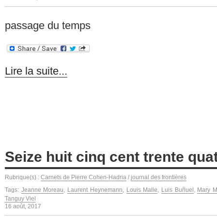
passage du temps
Lire la suite...
Seize huit cinq cent trente qua
Rubrique(s) :
Carnets de Pierre Cohen-Hadria
/
journal des frontières
Tags:
Jeanne Moreau
,
Laurent Heynemann
,
Louis Malle
,
Luis Buñuel
,
Mary M
Tanguy Viel
16 août, 2017