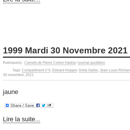
1999 Mardi 30 Novembre 2021
Rubrique(s) :
Carnets de Pierre Cohen-Hadria
/
journal quotidien
Tags:
Compartiment n°6
,
Edward Hopper
,
Greta Garbo
,
Jean-Louis Richar
30 novembre, 2021
jaune
Lire la suite...