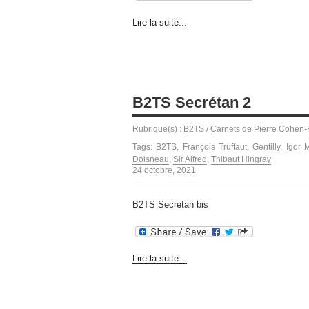
Lire la suite...
B2TS Secrétan 2
Rubrique(s) :
B2TS
/
Carnets de Pierre Cohen-
Tags:
B2TS
,
François Truffaut
,
Gentilly
,
Igor 
Doisneau
,
Sir Alfred
,
Thibaut Hingray
24 octobre, 2021
B2TS Secrétan bis
Lire la suite...