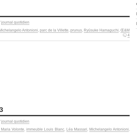
/
journal quotidien
Michelangelo Antonioni
,
parc de la Villette
,
prunus
,
Ryūsuke Hamaguchi
,
Œ&M
4
3
/
journal quotidien
 Maria Volonte
,
immeuble Louis Blanc
,
Léa Massari
,
Michelangelo Antonioni
,