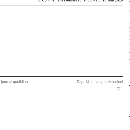
Commentaires fermés
sur 1468 Mardi 16 Juin 2020
/
journal quotidien
Tags:
Michelangelo Antonioni
1