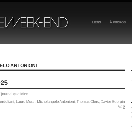
LIENS
À PROPOS
ELO ANTONIONI
025
/
journal quotidien
rdoliani
,
Laure Murat
,
Michelangelo Antonioni
,
Thomas Clerc
,
Xavier Georgin
6