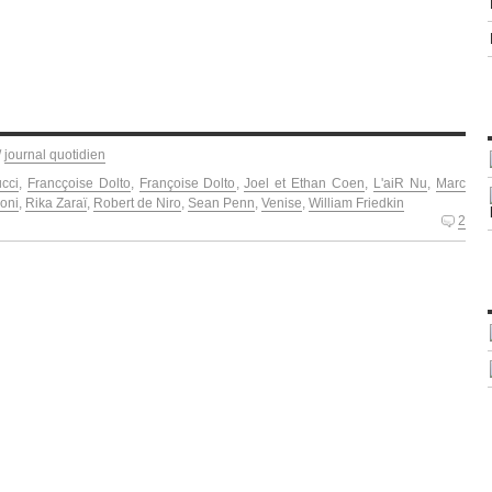
/
journal quotidien
cci
,
Francçoise Dolto
,
Françoise Dolto
,
Joel et Ethan Coen
,
L'aiR Nu
,
Marc
oni
,
Rika Zaraï
,
Robert de Niro
,
Sean Penn
,
Venise
,
William Friedkin
2