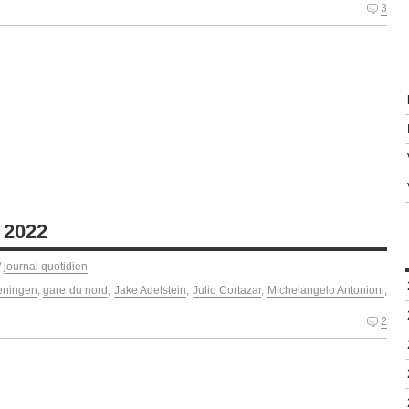
3
 2022
/
journal quotidien
eningen
,
gare du nord
,
Jake Adelstein
,
Julio Cortazar
,
Michelangelo Antonioni
,
2