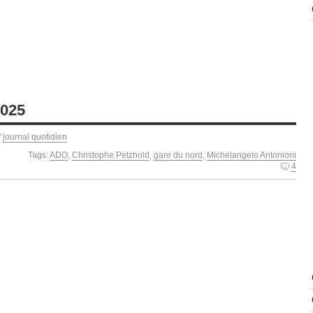
2025
/
journal quotidien
Tags:
ADO
,
Christophe Petzhold
,
gare du nord
,
Michelangelo Antonioni
4