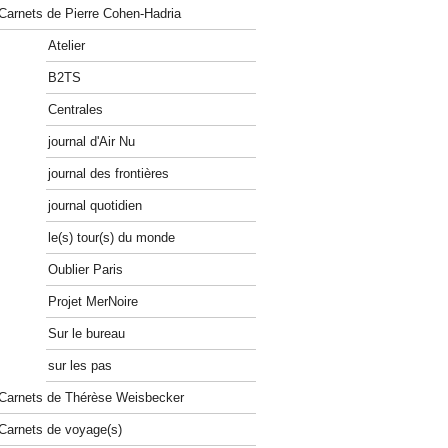
Carnets de Pierre Cohen-Hadria
Atelier
B2TS
Centrales
journal d'Air Nu
journal des frontières
journal quotidien
le(s) tour(s) du monde
Oublier Paris
Projet MerNoire
Sur le bureau
sur les pas
Carnets de Thérèse Weisbecker
Carnets de voyage(s)