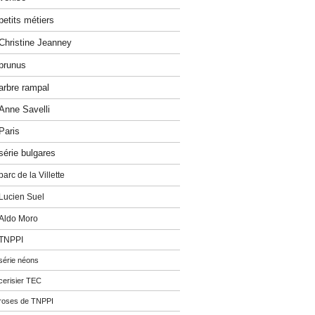
petits métiers
Christine Jeanney
prunus
arbre rampal
Anne Savelli
Paris
série bulgares
parc de la Villette
Lucien Suel
Aldo Moro
TNPPI
série néons
cerisier TEC
roses de TNPPI