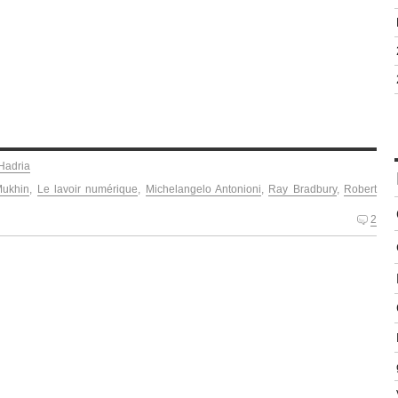
Hadria
Mukhin
,
Le lavoir numérique
,
Michelangelo Antonioni
,
Ray Bradbury
,
Robert
2