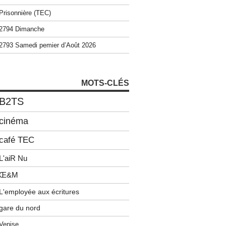
Prisonnière (TEC)
2794 Dimanche
2793 Samedi pemier d’Août 2026
MOTS-CLÉS
B2TS
cinéma
café TEC
L'aiR Nu
Œ&M
L'employée aux écritures
gare du nord
Venise