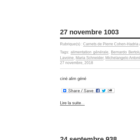
27 novembre 1003
Rubrique(s) :
Carnets de Pierre Cohen-Hadria
Tags:
alimentation générale
,
Bernardo Bertolu
Lavoine
,
Maria Schneider
,
Michelangelo Antoni
27 novembre, 2018
ciné alim géné
Lire la suite...
24 septembre 938