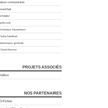
Vases communicants
invent'hair
STGME2
gréko-turk
Dominique Hasselmann
Fariba Adelkhah
alimentation générale
Chantal Akerman
PROJETS ASSOCIÉS
mélico
NOS PARTENAIRES
D-Fiction