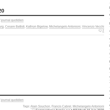
20
/
journal quotidien
urg
,
Cesare Battisti
,
Kathryn Bigelow
,
Michelangelo Antonioni
,
Vincenzo Vecchi
2
/
journal quotidien
Tags:
Alain Souchon
,
Francis Cabrel
,
Michelangelo Antonioni