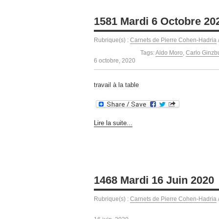
1581 Mardi 6 Octobre 20
Rubrique(s) :
Carnets de Pierre Cohen-Hadria
Tags:
Aldo Moro
,
Carlo Ginzb
6 octobre, 2020
travail à la table
Lire la suite...
1468 Mardi 16 Juin 2020
Rubrique(s) :
Carnets de Pierre Cohen-Hadria