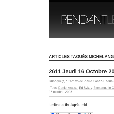
ARTICLES TAGUÉS MICHELANG
2611 Jeudi 16 Octobre 2
Rubrique(s) :
Carnets de Pierre Cohen-Hadria
Tags:
Daniel Arasse
,
Ed Sykov
,
Emmanuelle Co
16 octobre, 2025
lumière de fin d’après midi