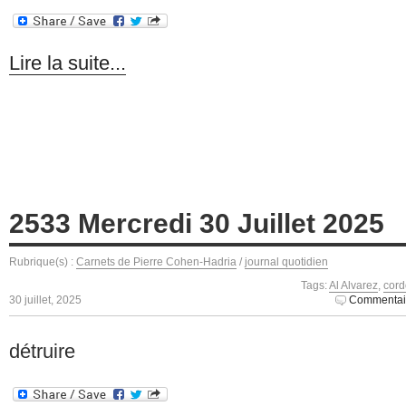
Lire la suite...
2533 Mercredi 30 Juillet 2025
Rubrique(s) :
Carnets de Pierre Cohen-Hadria
/
journal quotidien
Tags:
Al Alvarez
,
cord
30 juillet, 2025
Commentai
détruire