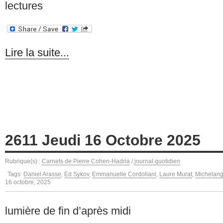
lectures
Lire la suite...
2611 Jeudi 16 Octobre 2025
Rubrique(s) :
Carnets de Pierre Cohen-Hadria
/
journal quotidien
Tags:
Daniel Arasse
,
Ed Sykov
,
Emmanuelle Cordoliani
,
Laure Murat
,
Michelang
16 octobre, 2025
lumière de fin d’après midi