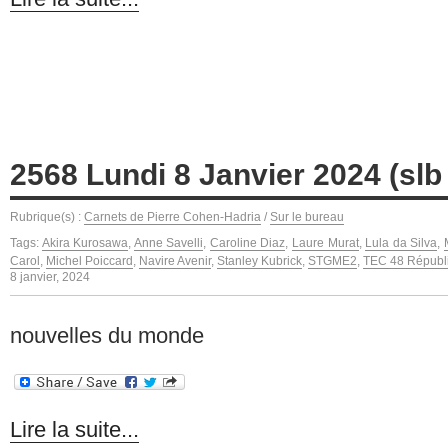
2568 Lundi 8 Janvier 2024 (slb
Rubrique(s) :
Carnets de Pierre Cohen-Hadria
/
Sur le bureau
Tags:
Akira Kurosawa
,
Anne Savelli
,
Caroline Diaz
,
Laure Murat
,
Lula da Silva
,
Carol
,
Michel Poiccard
,
Navire Avenir
,
Stanley Kubrick
,
STGME2
,
TEC 48 Républ
8 janvier, 2024
nouvelles du monde
Lire la suite...