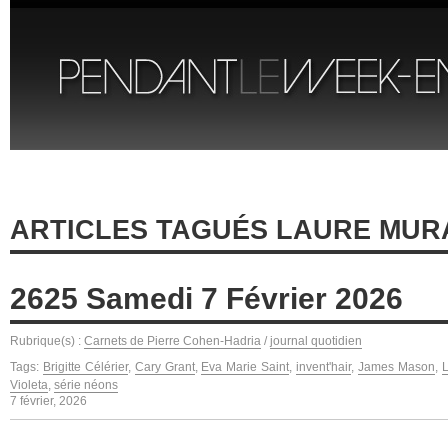
ARTICLES TAGUÉS LAURE MUR
2625 Samedi 7 Février 2026
Rubrique(s) :
Carnets de Pierre Cohen-Hadria
/
journal quotidien
Tags:
Brigitte Célérier
,
Cary Grant
,
Eva Marie Saint
,
invent'hair
,
James Mason
,
L
Violeta
,
série néons
7 février, 2026