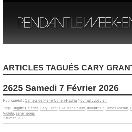
ARTICLES TAGUÉS CARY GRAN
2625 Samedi 7 Février 2026
Rubrique(s) :
Carnets de Pierre Cohen-Hadria
/
journal quotidien
Tags:
Brigitte Célérier
,
Cary Grant
,
Eva Marie Saint
,
invent'hair
,
James Mason
,
L
Violeta
,
série néons
7 février, 2026