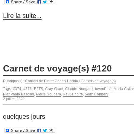
Lire la suite...
Carnet de voyage(s) #120
Rubrique(s) :
Carnets de Pierre Cohen-Hadria
/
Carnets de voyage(s)
Tags:
#374
,
#375
,
B2TS
,
Cary Grant
,
Claude Nougaro
,
invent'hair
,
Maria Calla
Pier Paolo Pasolini
,
Pierre Nougaro
,
Revue noire
,
Sean Connery
2 juillet, 2021
quelques jours