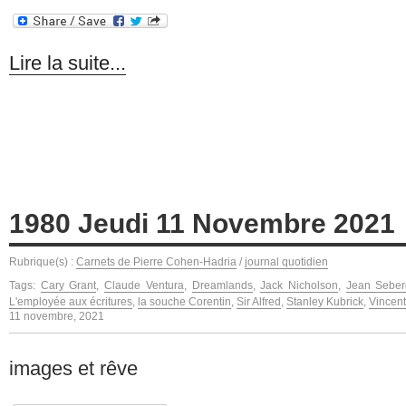
Lire la suite...
1980 Jeudi 11 Novembre 2021
Rubrique(s) :
Carnets de Pierre Cohen-Hadria
/
journal quotidien
Tags:
Cary Grant
,
Claude Ventura
,
Dreamlands
,
Jack Nicholson
,
Jean Seber
L'employée aux écritures
,
la souche Corentin
,
Sir Alfred
,
Stanley Kubrick
,
Vincent
11 novembre, 2021
images et rêve