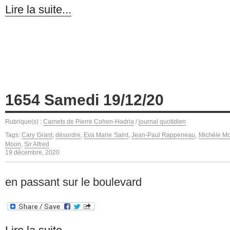
Lire la suite...
1654 Samedi 19/12/20
Rubrique(s) :
Carnets de Pierre Cohen-Hadria
/
journal quotidien
Tags:
Cary Grant
,
désordre
,
Eva Marie Saint
,
Jean-Paul Rappeneau
,
Michèle Mor
Moon
,
Sir Alfred
19 décembre, 2020
en passant sur le boulevard