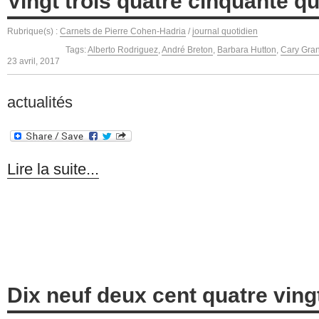
Vingt trois quatre cinquante qu
Rubrique(s) :
Carnets de Pierre Cohen-Hadria
/
journal quotidien
Tags:
Alberto Rodriguez
,
André Breton
,
Barbara Hutton
,
Cary Gran
23 avril, 2017
actualités
Lire la suite...
Dix neuf deux cent quatre ving