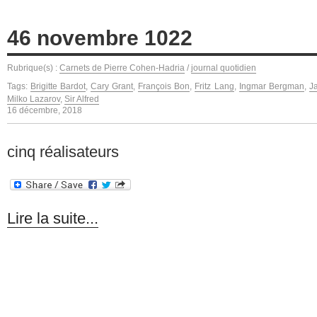
46 novembre 1022
Rubrique(s) :
Carnets de Pierre Cohen-Hadria
/
journal quotidien
Tags:
Brigitte Bardot
,
Cary Grant
,
François Bon
,
Fritz Lang
,
Ingmar Bergman
,
J
Milko Lazarov
,
Sir Alfred
16 décembre, 2018
cinq réalisateurs
Lire la suite...