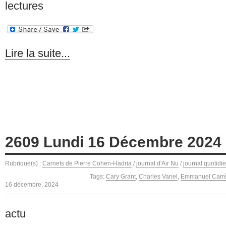
lectures
Lire la suite...
2609 Lundi 16 Décembre 2024
Rubrique(s) :
Carnets de Pierre Cohen-Hadria
/
journal d'Air Nu
/
journal quotidi
Tags:
Cary Grant
,
Charles Vanel
,
Emmanuel Carr
16 décembre, 2024
actu