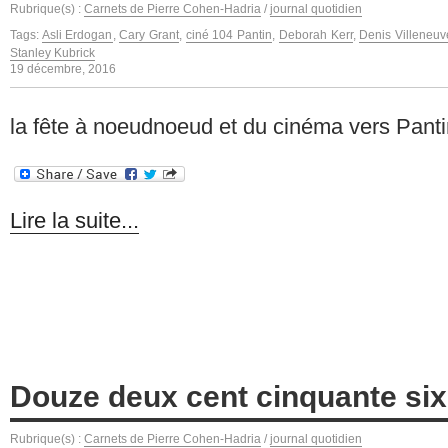
Rubrique(s) :
Carnets de Pierre Cohen-Hadria
/
journal quotidien
Tags:
Asli Erdogan
,
Cary Grant
,
ciné 104 Pantin
,
Deborah Kerr
,
Denis Villeneuv
Stanley Kubrick
19 décembre, 2016
la fête à noeudnoeud et du cinéma vers Pant
Lire la suite...
Douze deux cent cinquante six
Rubrique(s) :
Carnets de Pierre Cohen-Hadria
/
journal quotidien