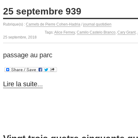
25 septembre 939
Rubrique(s) :
Carnets de Pierre Cohen-Hadria
/
journal quotidien
Tags:
Alice Ferney
,
Camilo Castelo Branco
,
Cary Grant
,
25 septembre, 2018
passage au parc
Lire la suite...