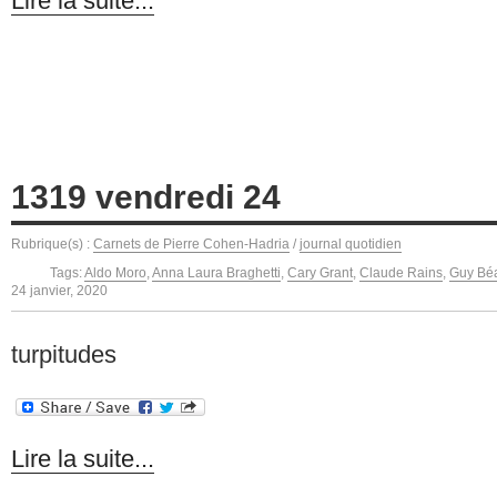
Lire la suite...
1319 vendredi 24
Rubrique(s) :
Carnets de Pierre Cohen-Hadria
/
journal quotidien
Tags:
Aldo Moro
,
Anna Laura Braghetti
,
Cary Grant
,
Claude Rains
,
Guy Béa
24 janvier, 2020
turpitudes
Lire la suite...