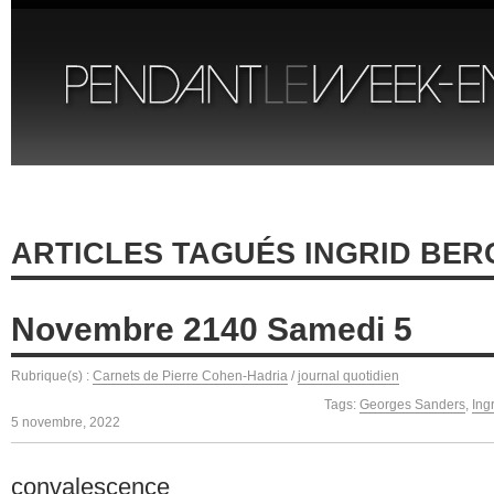
ARTICLES TAGUÉS INGRID BE
Novembre 2140 Samedi 5
Rubrique(s) :
Carnets de Pierre Cohen-Hadria
/
journal quotidien
Tags:
Georges Sanders
,
Ing
5 novembre, 2022
convalescence