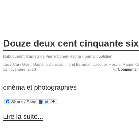
Douze deux cent cinquante six
Rubrique(s) :
Carnets de Pierre Cohen-Hadria
/
journal quotidien
Tags:
Cary Grant
,
Gaetano Donizetti
,
Ingrid Bergman
,
Jacques Fieschi
,
Marion Co
12 novembre, 2016
Commentair
cinéma et photographies
Lire la suite...