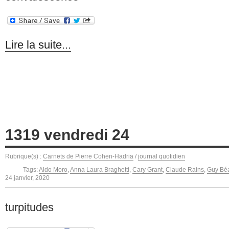
Lire la suite...
1319 vendredi 24
Rubrique(s) :
Carnets de Pierre Cohen-Hadria
/
journal quotidien
Tags:
Aldo Moro
,
Anna Laura Braghetti
,
Cary Grant
,
Claude Rains
,
Guy Béa
24 janvier, 2020
turpitudes