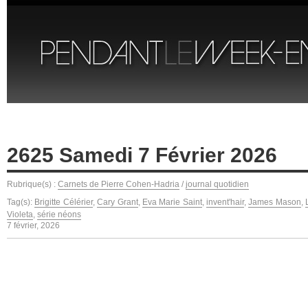
2625 Samedi 7 Février 2026
Rubrique(s) :
Carnets de Pierre Cohen-Hadria
/
journal quotidien
Tag(s):
Brigitte Célérier
,
Cary Grant
,
Eva Marie Saint
,
invent'hair
,
James Mason
,
Violeta
,
série néons
7 février, 2026