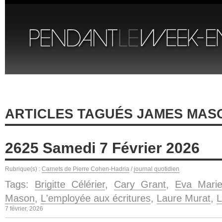
ARTICLES TAGUÉS JAMES MAS
2625 Samedi 7 Février 2026
Rubrique(s) :
Carnets de Pierre Cohen-Hadria
/
journal quotidien
Tags:
Brigitte Célérier
,
Cary Grant
,
Eva Marie
Mason
,
L'employée aux écritures
,
Laure Murat
,
L
7 février, 2026