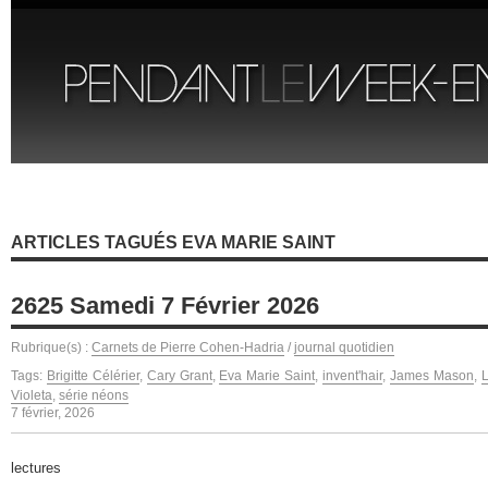
ARTICLES TAGUÉS EVA MARIE SAINT
2625 Samedi 7 Février 2026
Rubrique(s) :
Carnets de Pierre Cohen-Hadria
/
journal quotidien
Tags:
Brigitte Célérier
,
Cary Grant
,
Eva Marie Saint
,
invent'hair
,
James Mason
,
L
Violeta
,
série néons
7 février, 2026
lectures