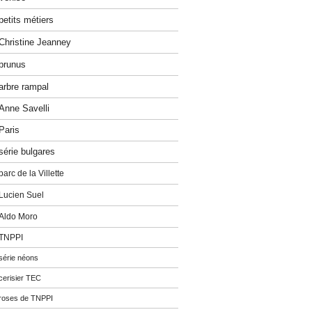
petits métiers
Christine Jeanney
prunus
arbre rampal
Anne Savelli
Paris
série bulgares
parc de la Villette
Lucien Suel
Aldo Moro
TNPPI
série néons
cerisier TEC
roses de TNPPI