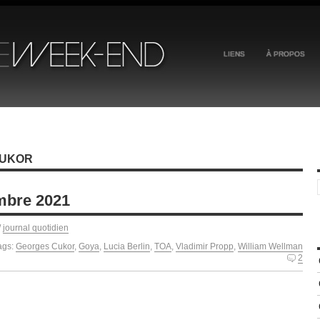
LIENS
À PROPOS
CUKOR
mbre 2021
/
journal quotidien
ags:
Georges Cukor
,
Goya
,
Lucia Berlin
,
TOA
,
Vladimir Propp
,
William Wellman
2