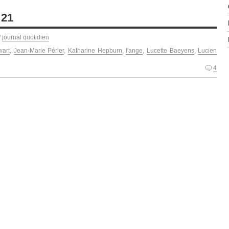
 21
/
journal quotidien
wart
,
Jean-Marie Périer
,
Katharine Hepburn
,
l'ange
,
Lucette Baeyens
,
Lucien
4