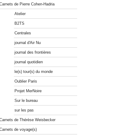
Carnets de Pierre Cohen-Hadria
Atelier
B2TS
Centrales
journal d'Air Nu
journal des frontières
journal quotidien
le(s) tour(s) du monde
Oublier Paris
Projet MerNoire
Sur le bureau
sur les pas
Carnets de Thérèse Weisbecker
Carnets de voyage(s)