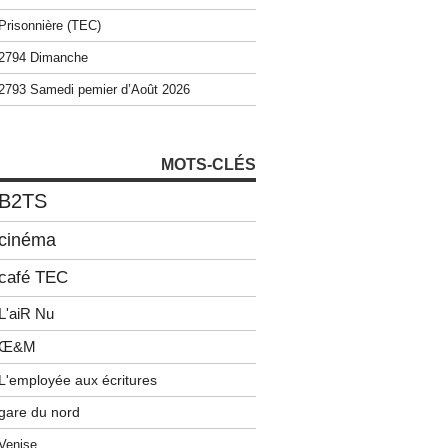
Prisonnière (TEC)
2794 Dimanche
2793 Samedi pemier d’Août 2026
MOTS-CLÉS
B2TS
cinéma
café TEC
L'aiR Nu
Œ&M
L'employée aux écritures
gare du nord
Venise