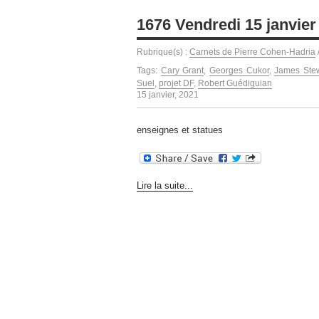
1676 Vendredi 15 janvier
Rubrique(s) :
Carnets de Pierre Cohen-Hadria
Tags:
Cary Grant
,
Georges Cukor
,
James Ste
Suel
,
projet DF
,
Robert Guédiguian
15 janvier, 2021
enseignes et statues
Lire la suite...