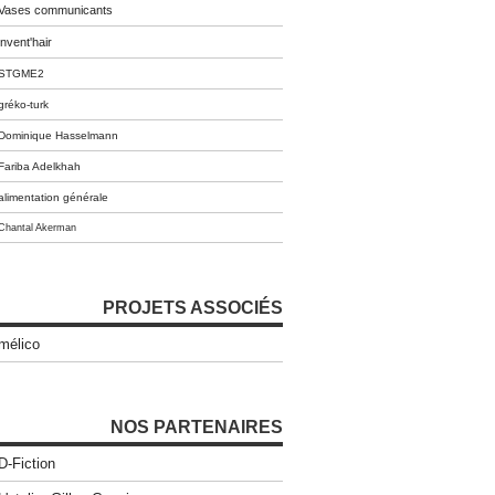
Vases communicants
invent'hair
STGME2
gréko-turk
Dominique Hasselmann
Fariba Adelkhah
alimentation générale
Chantal Akerman
PROJETS ASSOCIÉS
mélico
NOS PARTENAIRES
D-Fiction