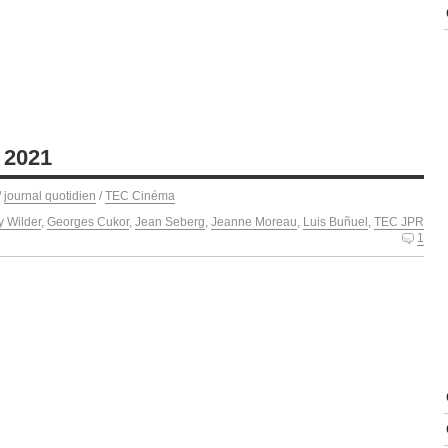
 2021
/
journal quotidien
/
TEC Cinéma
ly Wilder
,
Georges Cukor
,
Jean Seberg
,
Jeanne Moreau
,
Luis Buñuel
,
TEC JPR
1