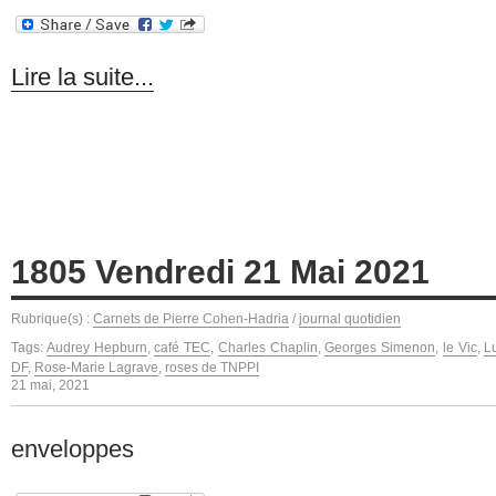
Lire la suite...
1805 Vendredi 21 Mai 2021
Rubrique(s) :
Carnets de Pierre Cohen-Hadria
/
journal quotidien
Tags:
Audrey Hepburn
,
café TEC
,
Charles Chaplin
,
Georges Simenon
,
le Vic
,
L
DF
,
Rose-Marie Lagrave
,
roses de TNPPI
21 mai, 2021
enveloppes