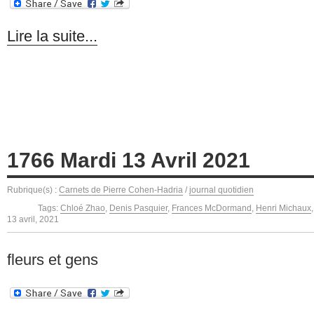
Lire la suite...
1766 Mardi 13 Avril 2021
Rubrique(s) :
Carnets de Pierre Cohen-Hadria
/
journal quotidien
Tags:
Chloé Zhao
,
Denis Pasquier
,
Frances McDormand
,
Henri Michaux
13 avril, 2021
fleurs et gens