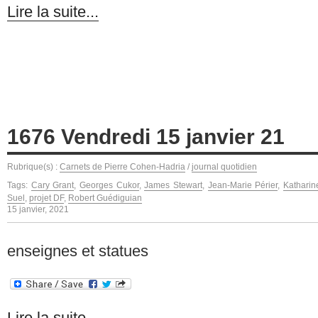
Lire la suite...
1676 Vendredi 15 janvier 21
Rubrique(s) :
Carnets de Pierre Cohen-Hadria
/
journal quotidien
Tags:
Cary Grant
,
Georges Cukor
,
James Stewart
,
Jean-Marie Périer
,
Kathari
Suel
,
projet DF
,
Robert Guédiguian
15 janvier, 2021
enseignes et statues
Lire la suite...