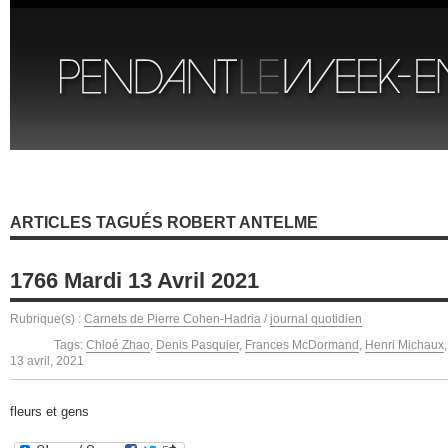
ARTICLES TAGUÉS ROBERT ANTELME
1766 Mardi 13 Avril 2021
Rubrique(s) :
Carnets de Pierre Cohen-Hadria
/
journal quotidien
Tags:
Chloé Zhao
,
Denis Pasquier
,
Frances McDormand
,
Henri Michaux
13 avril, 2021
fleurs et gens