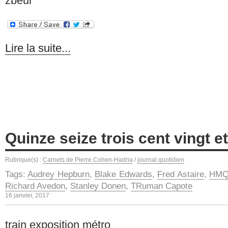
zbeul
Lire la suite...
Quinze seize trois cent vingt e
Rubrique(s) :
Carnets de Pierre Cohen-Hadria
/
journal quotidien
Tags:
Audrey Hepburn
,
Blake Edwards
,
Fred Astaire
,
HMQ
Richard Avedon
,
Stanley Donen
,
TRuman Capote
16 janvier, 2017
train exposition métro