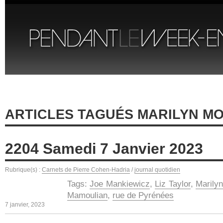
ARTICLES TAGUÉS MARILYN M
2204 Samedi 7 Janvier 2023
Rubrique(s) :
Carnets de Pierre Cohen-Hadria
/
journal quotidien
Tags:
Joe Mankiewicz
,
Liz Taylor
,
Marily
Mamoulian
,
rue de Pyrénées
7 janvier, 2023