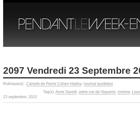
2097 Vendredi 23 Septembre 2
Rubrique(s) :
Carnets de Pierre Cohen-Hadria
/
journal quotidien
Tag(s):
Anne Savelli
,
arbre rue de l'équerre
,
cinéma
,
Loui
23 septembre, 2022