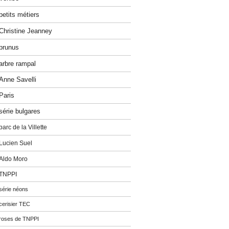
petits métiers
Christine Jeanney
prunus
arbre rampal
Anne Savelli
Paris
série bulgares
parc de la Villette
Lucien Suel
Aldo Moro
TNPPI
série néons
cerisier TEC
roses de TNPPI