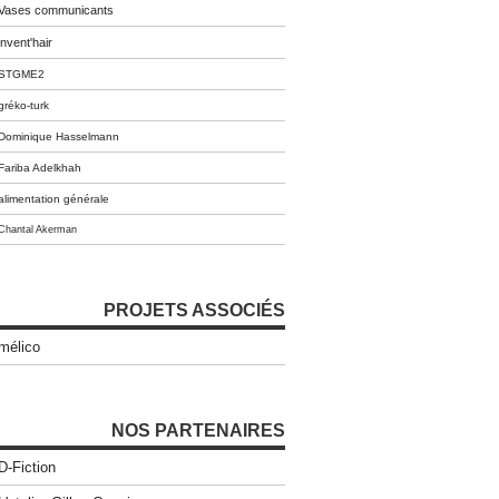
Vases communicants
invent'hair
STGME2
gréko-turk
Dominique Hasselmann
Fariba Adelkhah
alimentation générale
Chantal Akerman
PROJETS ASSOCIÉS
mélico
NOS PARTENAIRES
D-Fiction