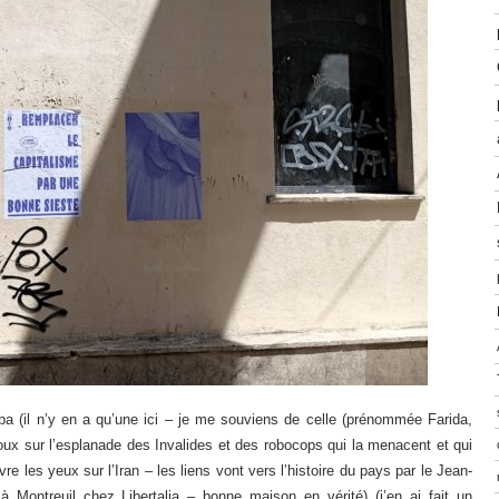
iba (il n’y en a qu’une ici – je me souviens de celle (prénommée Farida,
noux sur l’esplanade des Invalides et des robocops qui la menacent et qui
e les yeux sur l’Iran – les liens vont vers l’histoire du pays par le Jean-
e à Montreuil chez Libertalia – bonne maison en vérité) (j’en ai fait un