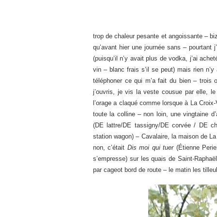
trop de chaleur pesante et angoissante – bi
qu’avant hier une journée sans – pourtant j’
(puisqu’il n’y avait plus de vodka, j’ai ach
vin – blanc frais s’il se peut) mais rien n’
téléphoner ce qui m’a fait du bien – trois o
j’ouvris, je vis la veste cousue par elle, l
l’orage a claqué comme lorsque à La Croix-
toute la colline – non loin, une vingtaine 
(DE lattre/DE tassigny/DE corvée / DE chi
station wagon) – Cavalaire, la maison de La
non, c’était
Dis moi qui tuer
(Étienne Peri
s’empresse) sur les quais de Saint-Raphaël
par cageot bord de route – le matin les tilleul