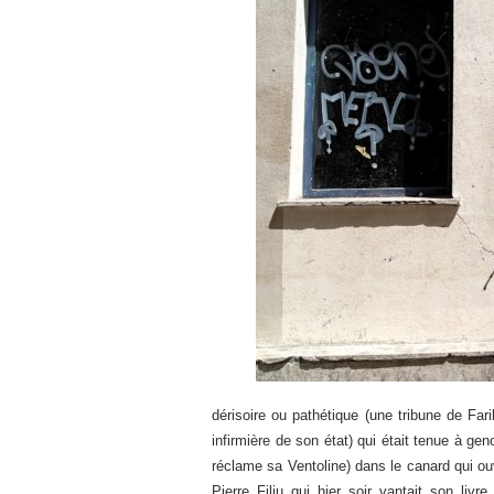
dérisoire ou pathétique (une tribune de Far
infirmière de son état) qui était tenue à ge
réclame sa Ventoline) dans le canard qui ouvr
Pierre Filiu qui hier soir vantait son livr