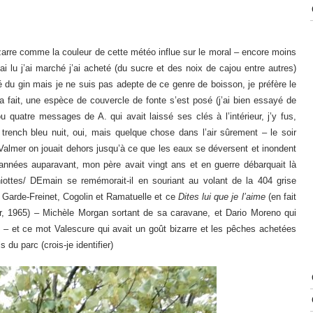
zarre comme la couleur de cette météo influe sur le moral – encore moins
ai lu j’ai marché j’ai acheté (du sucre et des noix de cajou entre autres)
eté du gin mais je ne suis pas adepte de ce genre de boisson, je préfère le
y a fait, une espèce de couvercle de fonte s’est posé (j’ai bien essayé de
u quatre messages de A. qui avait laissé ses clés à l’intérieur, j’y fus,
e trench bleu nuit, oui, mais quelque chose dans l’air sûrement – le soir
Valmer on jouait dehors jusqu’à ce que les eaux se déversent et inondent
d’années auparavant, mon père avait vingt ans et en guerre débarquait là
ottes/ DEmain se remémorait-il en souriant au volant de la 404 grise
 Garde-Freinet, Cogolin et Ramatuelle et ce
Dites lui que je l’aime
(en fait
er, 1965) – Michèle Morgan sortant de sa caravane, et Dario Moreno qui
 – et ce mot Valescure qui avait un goût bizarre et les pêches achetées
s du parc (crois-je identifier)