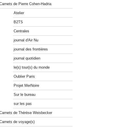
Carnets de Pierre Cohen-Hadria
Atelier
B2TS
Centrales
journal d'Air Nu
journal des frontières
journal quotidien
le(s) tour(s) du monde
Oublier Paris
Projet MerNoire
Sur le bureau
sur les pas
Carnets de Thérèse Weisbecker
Carnets de voyage(s)