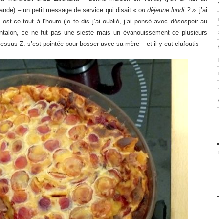
nde) – un petit message de service qui disait « o
n dèjeune lundi ? »
j’ai
 est-ce tout à l’heure (je te dis j’ai oublié, j’ai pensé avec désespoir au
ntalon, ce ne fut pas une sieste mais un évanouissement de plusieurs
ssus Z. s’est pointée pour bosser avec sa mère – et il y eut clafoutis