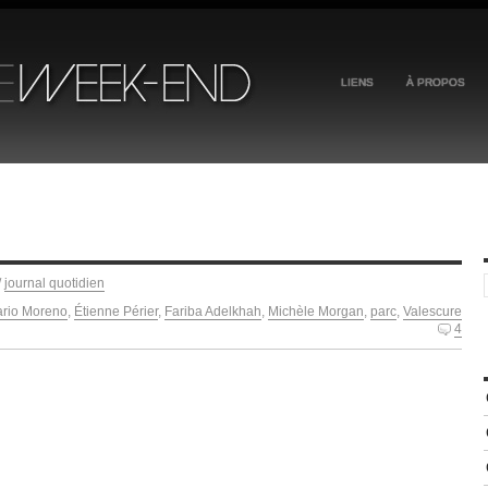
LIENS
À PROPOS
/
journal quotidien
rio Moreno
,
Étienne Périer
,
Fariba Adelkhah
,
Michèle Morgan
,
parc
,
Valescure
4