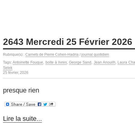
2643 Mercredi 25 Février 2026
Rubrique(s) :
Carnets de Pierre Cohen-Hadria
/
journal quotidien
Tags:
Antoinette Fouque
,
boite à livres
,
George Sand
,
Jean Anouilh
,
Laura Char
Selek
25 février, 2026
presque rien
Lire la suite...