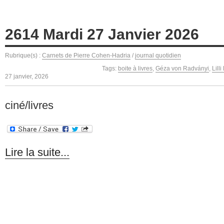
2614 Mardi 27 Janvier 2026
Rubrique(s) :
Carnets de Pierre Cohen-Hadria
/
journal quotidien
Tags:
boite à livres
,
Géza von Radványi
,
Lill
27 janvier, 2026
ciné/livres
Lire la suite...