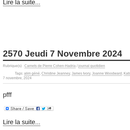
Lire la suite...
2570 Jeudi 7 Novembre 2024
Rubrique(s) :
Carnets de Pierre Cohen-Hadria
/
journal quotidien
Tags:
alim géné
,
Christine Jeanney
,
James Ivory
,
Joanne Woodward
,
Kat
7 novembre, 2024
pfff
Lire la suite...