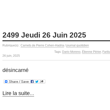
2499 Jeudi 26 Juin 2025
Rubrique(s) :
Carnets de Pierre Cohen-Hadria
/
journal quotidien
Tags:
Dario Moreno
,
Étienne Périer
,
Farib
26 juin, 2025
désincarné
Lire la suite...