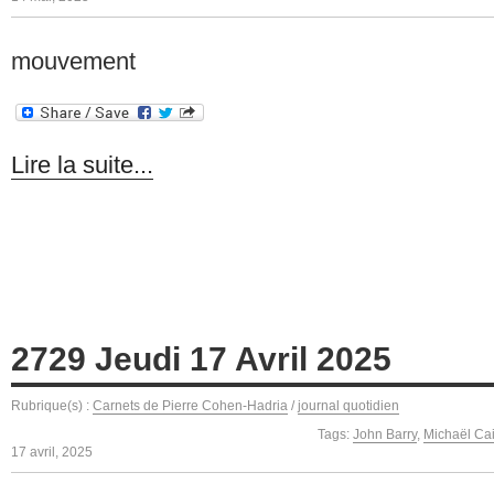
mouvement
Lire la suite...
2729 Jeudi 17 Avril 2025
Rubrique(s) :
Carnets de Pierre Cohen-Hadria
/
journal quotidien
Tags:
John Barry
,
Michaël Ca
17 avril, 2025