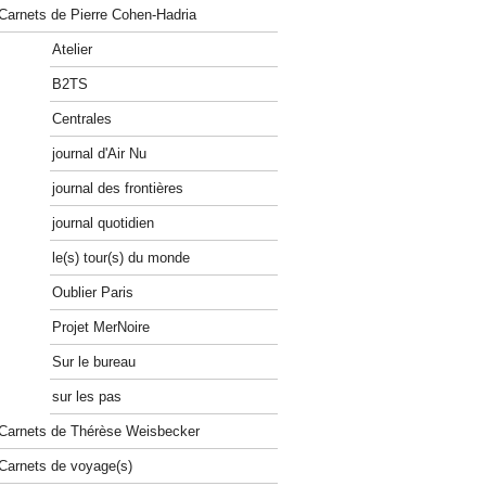
Carnets de Pierre Cohen-Hadria
Atelier
B2TS
Centrales
journal d'Air Nu
journal des frontières
journal quotidien
le(s) tour(s) du monde
Oublier Paris
Projet MerNoire
Sur le bureau
sur les pas
Carnets de Thérèse Weisbecker
Carnets de voyage(s)