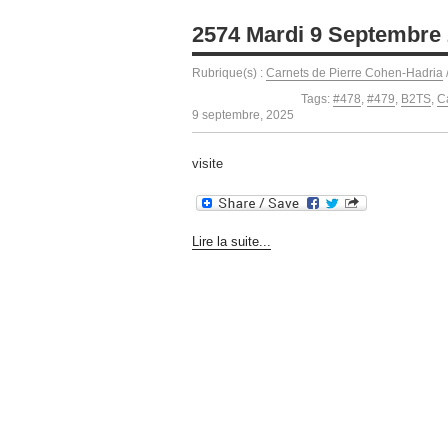
2574 Mardi 9 Septembre
Rubrique(s) :
Carnets de Pierre Cohen-Hadria
Tags:
#478
,
#479
,
B2TS
,
C
9 septembre, 2025
visite
Lire la suite...