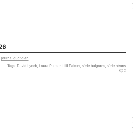
26
/
journal quotidien
Tags:
David Lynch
,
Laura Palmer
,
Lilli Palmer
,
série bulgares
,
série néons
2