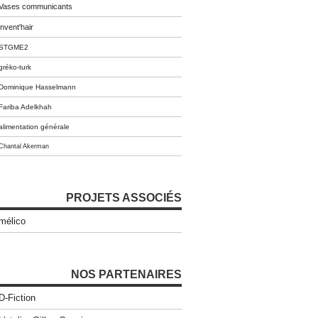
Vases communicants
invent'hair
STGME2
gréko-turk
Dominique Hasselmann
Fariba Adelkhah
alimentation générale
Chantal Akerman
PROJETS ASSOCIÉS
mélico
NOS PARTENAIRES
D-Fiction