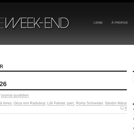
LIENS
À PROPOS
ER
026
/
journal quotidien
à livres
,
Géza von Radványi
,
Lilli Palmer
,
parc
,
Romy Schneider
,
Sándor Márai
4