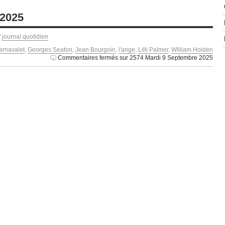
 2025
/
journal quotidien
arnavalet
,
Georges Seaton
,
Jean Bourgoin
,
l'ange
,
Lilli Palmer
,
William Holden
Commentaires fermés
sur 2574 Mardi 9 Septembre 2025