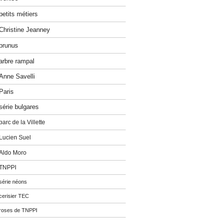
petits métiers
Christine Jeanney
prunus
arbre rampal
Anne Savelli
Paris
série bulgares
parc de la Villette
Lucien Suel
Aldo Moro
TNPPI
série néons
cerisier TEC
roses de TNPPI