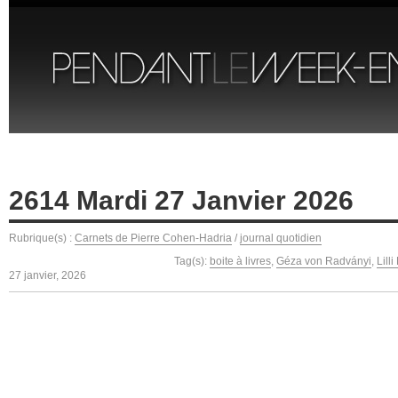
2614 Mardi 27 Janvier 2026
Rubrique(s) :
Carnets de Pierre Cohen-Hadria
/
journal quotidien
Tag(s):
boite à livres
,
Géza von Radványi
,
Lill
27 janvier, 2026