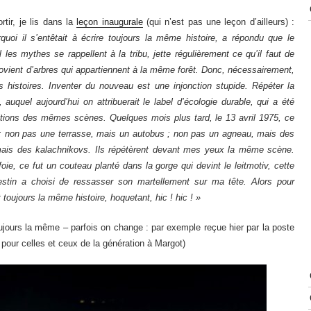
rtir, je lis dans la
leçon inaugurale
(qui n’est pas une leçon d’ailleurs) :
uoi il s’entêtait à écrire toujours la même histoire, a répondu que le
 les mythes se rappellent à la tribu, jette régulièrement ce qu’il faut de
rovient d’arbres qui appartiennent à la même forêt. Donc, nécessairement,
histoires. Inventer du nouveau est une injonction stupide. Répéter la
uquel aujourd’hui on attribuerait le label d’écologie durable, qui a été
étitions des mêmes scènes. Quelques mois plus tard, le 13 avril 1975, ce
 ; non pas une terrasse, mais un autobus ; non pas un agneau, mais des
 mais des kalachnikovs. Ils répétèrent devant mes yeux la même scène.
oie, ce fut un couteau planté dans la gorge qui devint le leitmotiv, cette
 destin a choisi de ressasser son martellement sur ma tête. Alors pour
 toujours la même histoire, hoquetant, hic ! hic ! »
oujours la même – parfois on change : par exemple reçue hier par la poste
pour celles et ceux de la génération à Margot)