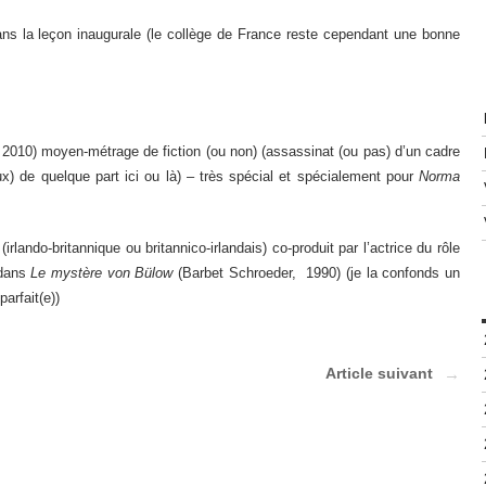
dans la leçon inaugurale (le collège de France reste cependant une bonne
 2010) moyen-métrage de fiction (ou non) (assassinat (ou pas) d’un cadre
x) de quelque part ici ou là) – très spécial et spécialement pour
Norma
irlando-britannique ou britannico-irlandais) co-produit par l’actrice du rôle
 dans
Le mystère von Bülow
(Barbet Schroeder, 1990) (je la confonds un
arfait(e))
Article suivant