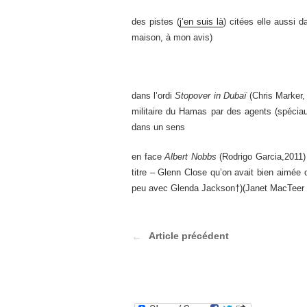
des pistes (
j’en suis là
) citées elle aussi 
maison, à mon avis)
dans l’ordi
Stopover in Dubaï
(Chris Marker,
militaire du Hamas par des agents (spéciau
dans un sens
en face
Albert Nobbs
(Rodrigo Garcia,2011) (
titre – Glenn Close qu’on avait bien aimée
peu avec Glenda Jackson†)(Janet MacTeer p
Article précédent