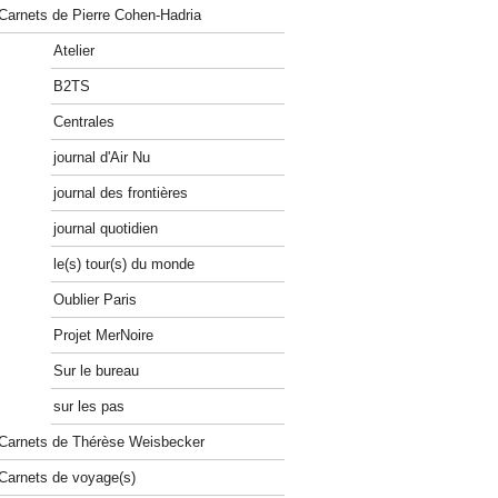
Carnets de Pierre Cohen-Hadria
Atelier
B2TS
Centrales
journal d'Air Nu
journal des frontières
journal quotidien
le(s) tour(s) du monde
Oublier Paris
Projet MerNoire
Sur le bureau
sur les pas
Carnets de Thérèse Weisbecker
Carnets de voyage(s)