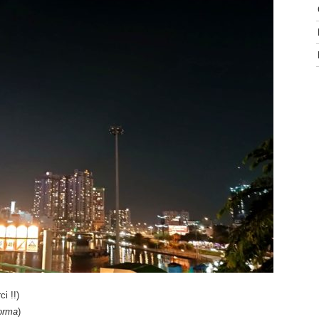
ci !!)
orma
)