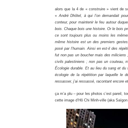
alors que la 4 de « construire » vient de so
«
André Dhôtel, à qui l’on demandait pourq
conteur, pour maintenir le feu autour duquel
bois. Chaque bois une histoire. Or le bois p
ce sont toujours plus ou moins les mêmes 
même histoire est un des premiers gestes, a
posé par l’humain. Ainsi en est-il des rép
fut non pas un boucher mais des miliciens
civils palestiniens ; non pas un couteau,
Écologie durable. Et au lieu du sang et du f
écologie de la répétition par laquelle le
ressasser, j’ai ressassé, racontant encore et
ça m’a plu – pour les photos c’est pareil, t
cette image d’Hô Chi Minh-ville (aka Saïgon 