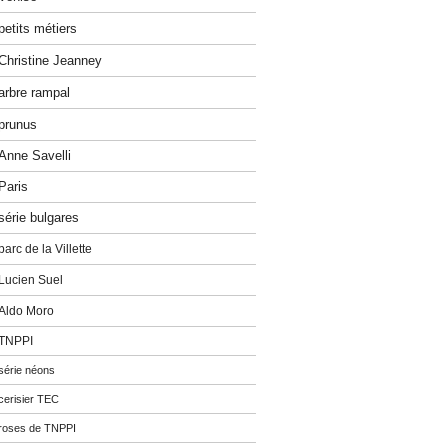
petits métiers
Christine Jeanney
arbre rampal
prunus
Anne Savelli
Paris
série bulgares
parc de la Villette
Lucien Suel
Aldo Moro
TNPPI
série néons
cerisier TEC
roses de TNPPI