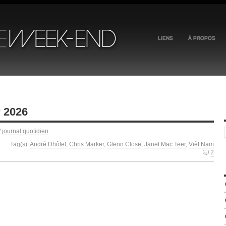
LIENS
À PROPOS
r 2026
/
journal quotidien
Tag(s):
André Dhôtel
,
Chris Marker
,
Glenn Close
,
Janet Mac Teer
,
Việt Nam
2