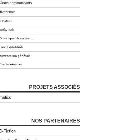
Vases communicants
invent'hair
STGME2
gréko-turk
Dominique Hasselmann
Fariba Adelkhah
alimentation générale
Chantal Akerman
PROJETS ASSOCIÉS
mélico
NOS PARTENAIRES
D-Fiction